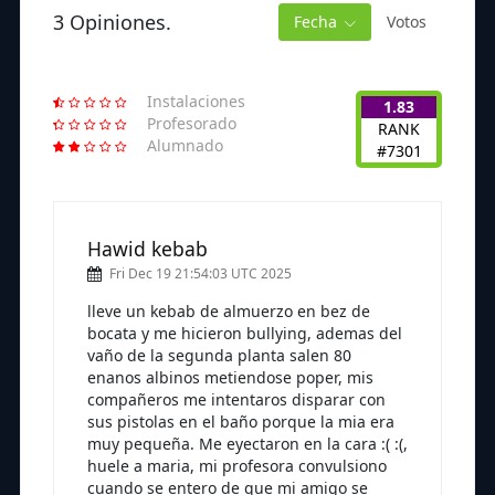
3 Opiniones.
Fecha
Votos
Instalaciones
1.83
Profesorado
RANK
Alumnado
#7301
Hawid kebab
Fri Dec 19 21:54:03 UTC 2025
lleve un kebab de almuerzo en bez de
bocata y me hicieron bullying, ademas del
vaño de la segunda planta salen 80
enanos albinos metiendose poper, mis
compañeros me intentaros disparar con
sus pistolas en el baño porque la mia era
muy pequeña. Me eyectaron en la cara :( :(,
huele a maria, mi profesora convulsiono
cuando se entero de que mi amigo se