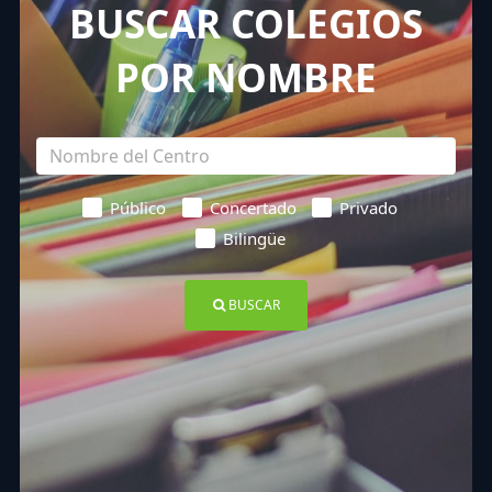
BUSCAR COLEGIOS
POR NOMBRE
Público
Concertado
Privado
Bilingüe
BUSCAR