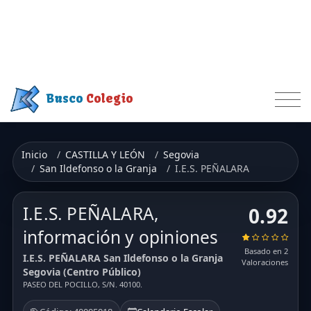
Busco
Colegio
Inicio
CASTILLA Y LEÓN
Segovia
San Ildefonso o la Granja
I.E.S. PEÑALARA
I.E.S. PEÑALARA,
0.92
información y opiniones
Basado en 2
I.E.S. PEÑALARA San Ildefonso o la Granja
Valoraciones
Segovia (Centro Público)
PASEO DEL POCILLO, S/N. 40100.