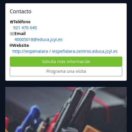
Contacto
☎️
Teléfono
921 470 640
✉️
Email
40005018@educa.jcyl.es
🌐
Website
http://iespenalara / iespeñalara.centros.educa.jcyl.es
Solicita más información
Programa una visita