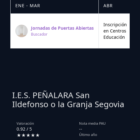
ENE - MAR
ABR
M
Inscripción
Jornadas de Puertas Abiertas
en Centros
Buscador
Educación
I.E.S. PEÑALARA San
Ildefonso o la Granja Segovia
Valoración
Nota media PAU
0.92 / 5
--
★★★★★
Último año