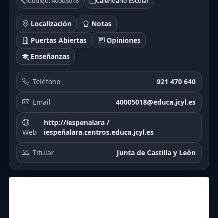
Código: 40005018
Calendario Escolar
Localización
Notas
Puertas Abiertas
Opiniones
Enseñanzas
Teléfono
921 470 640
Email
40005018@educa.jcyl.es
http://iespenalara /
Web
iespeñalara.centros.educa.jcyl.es
Titular
Junta de Castilla y León