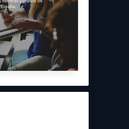
s carreras y grados de
 España.