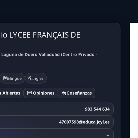
gio LYCEE FRANÇAIS DE
aguna de Duero Valladolid (Centro Privado -
Bilingüe
Inglés
 Abiertas
Opiniones
Enseñanzas
983 544 634
47007598@educa.jcyl.es
--