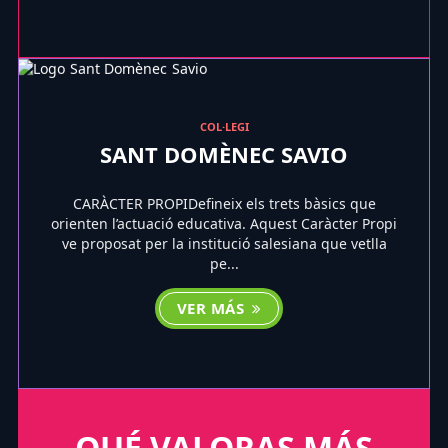
COL·LEGI
SANT DOMÈNEC SAVIO
CARÀCTER PROPIDefineix els trets bàsics que
orienten l’actuació educativa. Aquest Caràcter Propi
ve proposat per la institució salesiana que vetlla
pe...
VER MÁS
QUÉ VALORAS MÁS