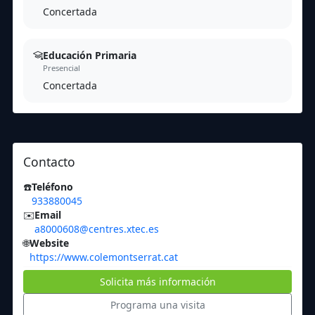
Concertada
Educación Primaria
Presencial
Concertada
Contacto
☎️
Teléfono
933880045
✉️
Email
a8000608@centres.xtec.es
🌐
Website
https://www.colemontserrat.cat
Solicita más información
Programa una visita