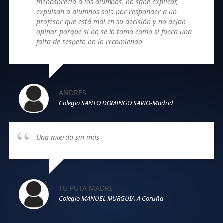
menosprecia a los alumnos, no sabe explicar,
expulsan a alumnos solo por responder a un
profesor que está mal en su decisión y no dejan
opinar porque si no se lo toma como si fuera una
falta de respeto no lo recomiendo
ANDRES
Colegio SANTO DOMINGO SAVIO-Madrid
Una mierda sin más
TU PUTA MADRE
Colegio MANUEL MURGUIA-A Coruña