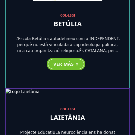
COL·LEGI
BETÚLIA
L'Escola Betúlia s'autodefineix com a INDEPENDENT,
perquè no està vinculada a cap ideologia política,
ni a cap organització religiosa.És CATALANA, per...
VER MÁS
COL·LEGI
LAIETÀNIA
Projecte EducatiuLa neurociència ens ha donat