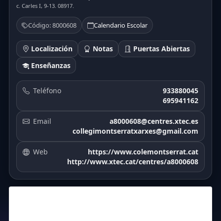
c. Carles I, 9-13. 08917.
Código: 8000608
Calendario Escolar
Localización
Notas
Puertas Abiertas
Enseñanzas
Teléfono
933880045
695941162
Email
a8000608@centres.xtec.es
collegimontserratxarxes@gmail.com
Web
https://www.colemontserrat.cat
http://www.xtec.cat/centres/a8000608