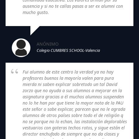
ausencia y si no te callas pasas a ser ex alumni con
mucho gusto.
ANÓNIMO
Colegio CUMBRES SCHOOL-Valencia
Fui alumno de este centro la verdad ya no hay
profesores buenos la mayoría valen para pura
mierda ni saben explicar sobretodo un tal David
zorzo que no ayuda a sus alumnos a mejorar en la
asignatura gracias a él muchos alumnos suspenden
no lo he han por que tiene la mayor nota de la PAU
este señor o sabe explicar, parecen que no le agrada
alumnos de otros países sobre todo el de religión q
no se porque no lo echan, las instalación deplorables
vestuarios con goteras techos rotos, y sigue están el
director enchufado de siempre que no da clases y