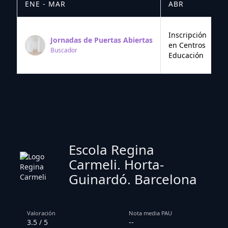
ENE - MAR
ABR
M
Inscripción
Jornadas de Puertas Abiertas
en Centros
Buscador
Educación
Escola Regina
Carmeli. Horta-
Guinardó. Barcelona
Valoración
Nota media PAU
3.5 / 5
--