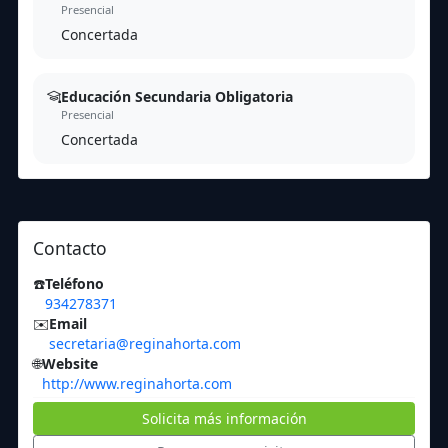
Presencial
Concertada
Educación Secundaria Obligatoria
Presencial
Concertada
Contacto
☎️
Teléfono
934278371
✉️
Email
secretaria@reginahorta.com
🌐
Website
http://www.reginahorta.com
Solicita más información