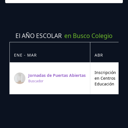
El AÑO ESCOLAR
en Busco Colegio
ENE - MAR
ABR
M
Inscripción
Jornadas de Puertas Abiertas
en Centros
Buscador
Educación