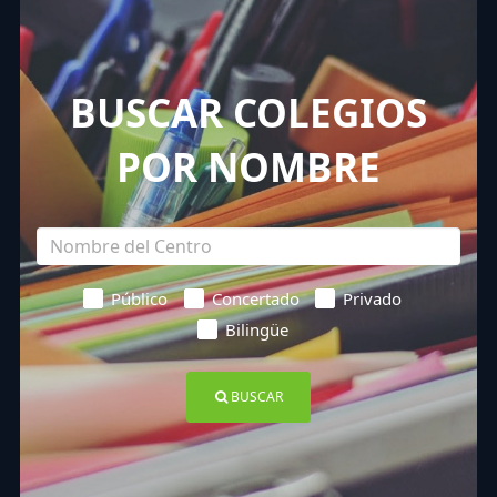
BUSCAR COLEGIOS
POR NOMBRE
Público
Concertado
Privado
Bilingüe
BUSCAR