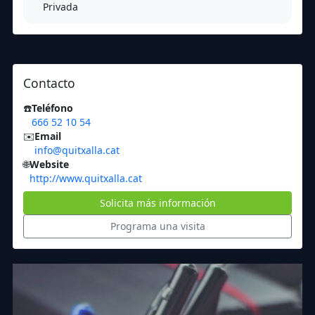
Privada
Contacto
☎️
Teléfono
666 52 10 54
✉️
Email
info@quitxalla.cat
🌐
Website
http://www.quitxalla.cat
Solicita más información
Programa una visita