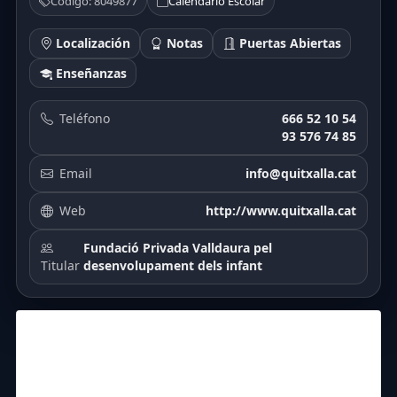
Código: 8049877
Calendario Escolar
Localización
Notas
Puertas Abiertas
Enseñanzas
Teléfono
666 52 10 54
93 576 74 85
Email
info@quitxalla.cat
Web
http://www.quitxalla.cat
Fundació Privada Valldaura pel
Titular
desenvolupament dels infant