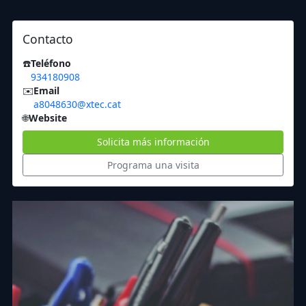
Contacto
☎️
Teléfono
934180908
✉️
Email
a8048630@xtec.cat
🌐
Website
Solicita más información
Programa una visita