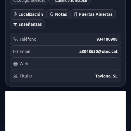
Código: 8048630
Calendario Escolar
Localización
Notas
Puertas Abiertas
Enseñanzas
Teléfono
934180908
Email
a8048630@xtec.cat
Web
--
Titular
Taviana, SL