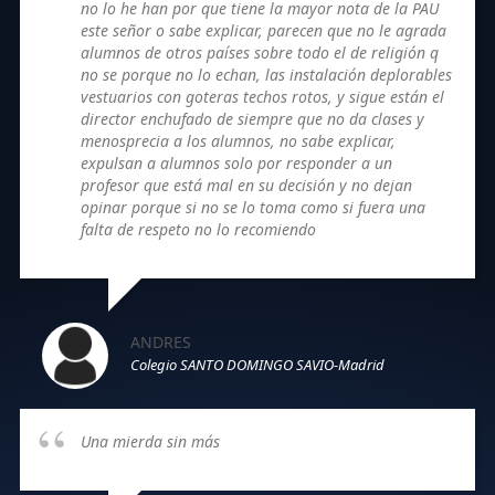
no lo he han por que tiene la mayor nota de la PAU
este señor o sabe explicar, parecen que no le agrada
alumnos de otros países sobre todo el de religión q
no se porque no lo echan, las instalación deplorables
vestuarios con goteras techos rotos, y sigue están el
director enchufado de siempre que no da clases y
menosprecia a los alumnos, no sabe explicar,
expulsan a alumnos solo por responder a un
profesor que está mal en su decisión y no dejan
opinar porque si no se lo toma como si fuera una
falta de respeto no lo recomiendo
ANDRES
Colegio SANTO DOMINGO SAVIO-Madrid
Una mierda sin más