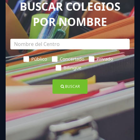
BUSCAR COLEGIOS
POR NOMBRE
Público
Concertado
Privado
Bilingüe
BUSCAR