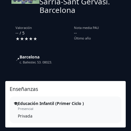
Sarrià-Sant Gervasi.
Barcelona
Valoración
Nota media PAU
-- / 5
--
★★★★★
Último año
Barcelona
📍
c. Ballester, 53. 08023.
Enseñanzas
Educación Infantil (Primer Ciclo )
Presencial
Privada