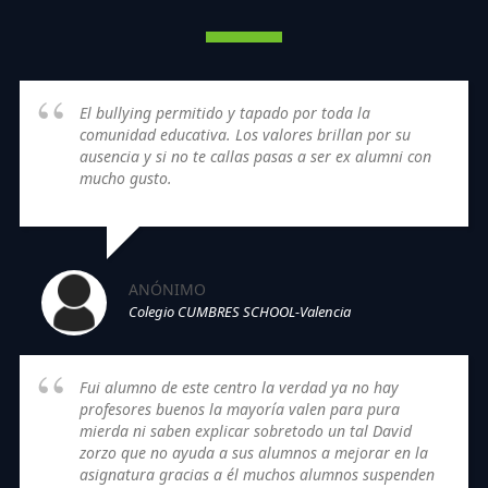
El bullying permitido y tapado por toda la
comunidad educativa. Los valores brillan por su
ausencia y si no te callas pasas a ser ex alumni con
mucho gusto.
ANÓNIMO
Colegio CUMBRES SCHOOL-Valencia
Fui alumno de este centro la verdad ya no hay
profesores buenos la mayoría valen para pura
mierda ni saben explicar sobretodo un tal David
zorzo que no ayuda a sus alumnos a mejorar en la
asignatura gracias a él muchos alumnos suspenden