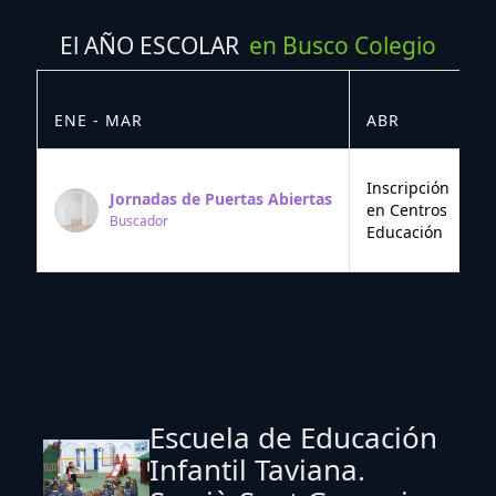
El AÑO ESCOLAR
en Busco Colegio
ENE - MAR
ABR
M
Inscripción
Jornadas de Puertas Abiertas
en Centros
Buscador
Educación
Escuela de Educación
Infantil Taviana.