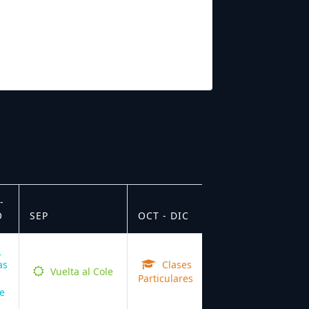
-
O
SEP
OCT - DIC
as
Clases
Vuelta al Cole
Particulares
e