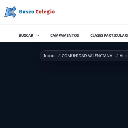
Saltar a contenido
Busco
Colegio
BUSCAR
CAMPAMENTOS
CLASES PARTICULAR
Inicio
COMUNIDAD VALENCIANA
Alic