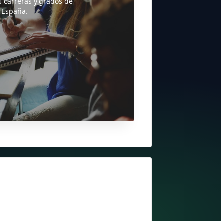
s carreras y grados de
 España.