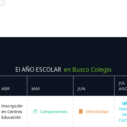
El AÑO ESCOLAR
en Busco Colegio
JUL 
ABR
MAY
JUN
AG
Inscripción
Not
en Centros
Campamentos
Selectividad
de
Educación
Cort