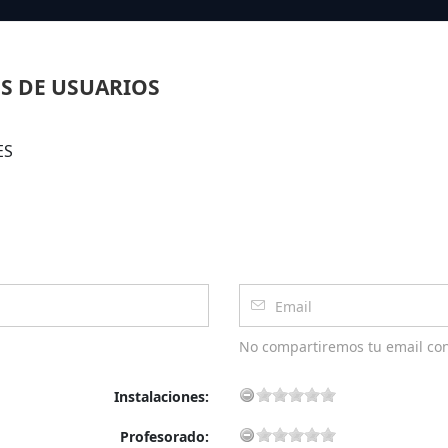
S DE USUARIOS
ES
No compartiremos tu email co
Instalaciones:
Profesorado: