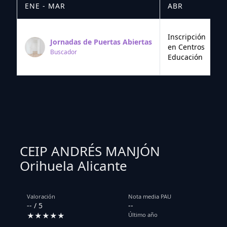
ENE - MAR
ABR
M
Inscripción
Jornadas de Puertas Abiertas
en Centros
Buscador
Educación
CEIP ANDRÉS MANJÓN
Orihuela Alicante
Valoración
Nota media PAU
-- / 5
--
★★★★★
Último año