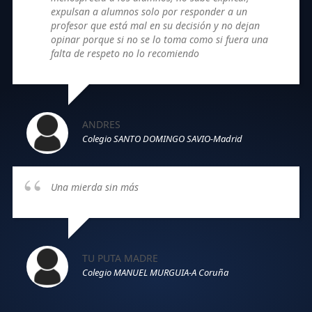
expulsan a alumnos solo por responder a un
profesor que está mal en su decisión y no dejan
opinar porque si no se lo toma como si fuera una
falta de respeto no lo recomiendo
ANDRES
Colegio SANTO DOMINGO SAVIO-Madrid
Una mierda sin más
TU PUTA MADRE
Colegio MANUEL MURGUIA-A Coruña