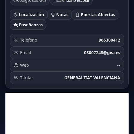
Código: 3007248
Calendario Escolar
Localización
Notas
Puertas Abiertas
Enseñanzas
Teléfono
965300412
Email
03007248@gva.es
Web
--
Titular
GENERALITAT VALENCIANA