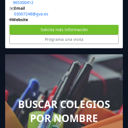
965300412
✉️
Email
03007248@gva.es
🌐
Website
Solicita más información
Programa una visita
BUSCAR COLEGIOS
POR NOMBRE