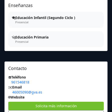
Enseñanzas
Educación Infantil (Segundo Ciclo )
Presencial
Educación Primaria
Presencial
Contacto
☎️
Teléfono
961546818
✉️
Email
46005090@gva.es
🌐
Website
Solicita más información