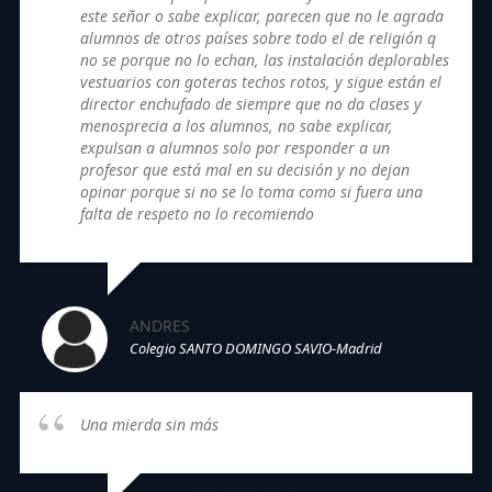
este señor o sabe explicar, parecen que no le agrada
alumnos de otros países sobre todo el de religión q
no se porque no lo echan, las instalación deplorables
vestuarios con goteras techos rotos, y sigue están el
director enchufado de siempre que no da clases y
menosprecia a los alumnos, no sabe explicar,
expulsan a alumnos solo por responder a un
profesor que está mal en su decisión y no dejan
opinar porque si no se lo toma como si fuera una
falta de respeto no lo recomiendo
ANDRES
Colegio SANTO DOMINGO SAVIO-Madrid
Una mierda sin más