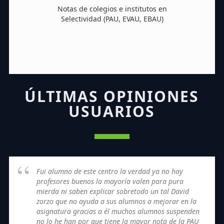
Notas de colegios e institutos en
Selectividad (PAU, EVAU, EBAU)
ÚLTIMAS OPINIONES
USUARIOS
Fui alumno de este centro la verdad ya no hay
profesores buenos la mayoría valen para pura
mierda ni saben explicar sobretodo un tal David
zorzo que no ayuda a sus alumnos a mejorar en la
asignatura gracias a él muchos alumnos suspenden
no lo he han por que tiene la mayor nota de la PAU