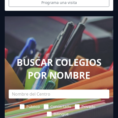
Programa una visita
BUSCAR COLEGIOS
POR NOMBRE
Público
Concertado
Privado
Bilingüe