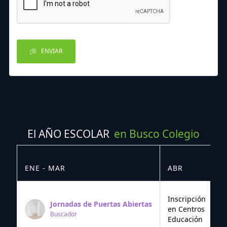
ENVIAR
El AÑO ESCOLAR
en Busco Colegio
ENE - MAR
ABR
M
Inscripción
Jornadas de Puertas Abiertas
en Centros
Buscador
Educación