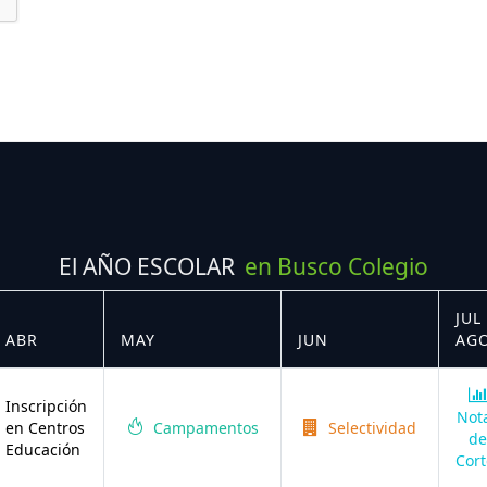
El AÑO ESCOLAR
en Busco Colegio
JUL 
ABR
MAY
JUN
AG
Inscripción
Not
en Centros
Campamentos
Selectividad
de
Educación
Cort