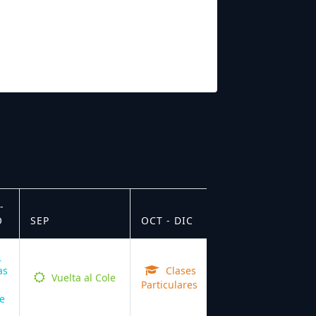
-
O
SEP
OCT - DIC
as
Clases
Vuelta al Cole
Particulares
e