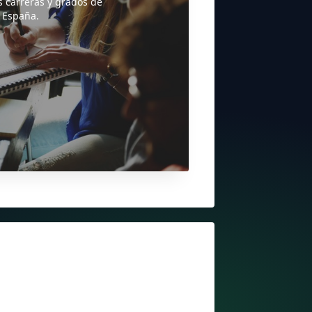
s carreras y grados de
 España.