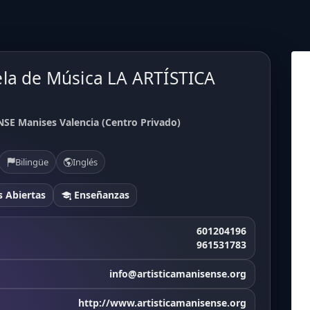
ela de Música LA ARTÍSTICA
SE Manises Valencia (Centro Privado)
Bilingüe
Inglés
 Abiertas
Enseñanzas
601204196
961531783
info@artisticamanisense.org
http://www.artisticamanisense.org