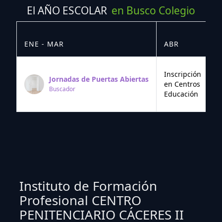
El AÑO ESCOLAR
en Busco Colegio
ENE - MAR
ABR
M
Inscripción
Jornadas de Puertas Abiertas
en Centros
Buscador
Educación
Instituto de Formación
Profesional CENTRO
PENITENCIARIO CÁCERES II