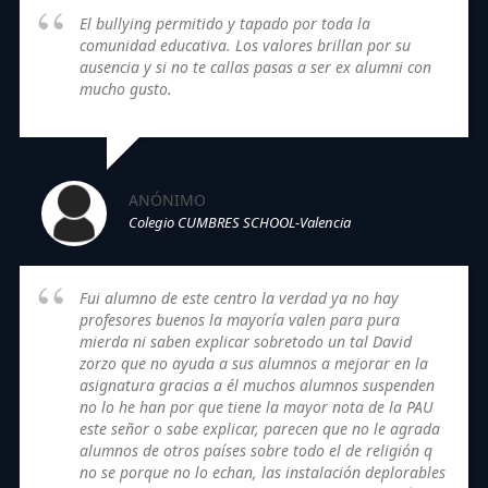
El bullying permitido y tapado por toda la
comunidad educativa. Los valores brillan por su
ausencia y si no te callas pasas a ser ex alumni con
mucho gusto.
ANÓNIMO
Colegio CUMBRES SCHOOL-Valencia
Fui alumno de este centro la verdad ya no hay
profesores buenos la mayoría valen para pura
mierda ni saben explicar sobretodo un tal David
zorzo que no ayuda a sus alumnos a mejorar en la
asignatura gracias a él muchos alumnos suspenden
no lo he han por que tiene la mayor nota de la PAU
este señor o sabe explicar, parecen que no le agrada
alumnos de otros países sobre todo el de religión q
no se porque no lo echan, las instalación deplorables