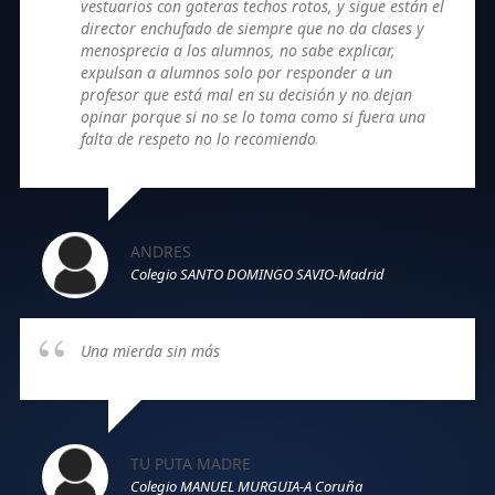
vestuarios con goteras techos rotos, y sigue están el
director enchufado de siempre que no da clases y
menosprecia a los alumnos, no sabe explicar,
expulsan a alumnos solo por responder a un
profesor que está mal en su decisión y no dejan
opinar porque si no se lo toma como si fuera una
falta de respeto no lo recomiendo
ANDRES
Colegio SANTO DOMINGO SAVIO-Madrid
Una mierda sin más
TU PUTA MADRE
Colegio MANUEL MURGUIA-A Coruña