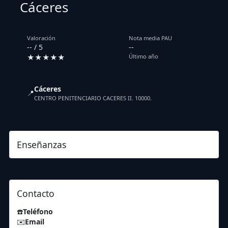
Cáceres
Valoración
Nota media PAU
-- / 5
--
★★★★★
Último año
Cáceres
📍
CENTRO PENITENCIARIO CACERES II. 10000.
Enseñanzas
Contacto
☎️
Teléfono
✉️
Email