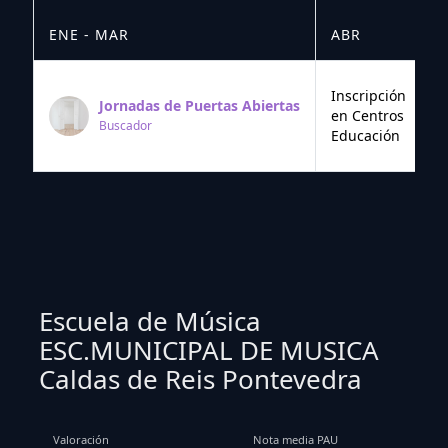
ENE - MAR
ABR
M
Inscripción
Jornadas de Puertas Abiertas
en Centros
Buscador
Educación
Escuela de Música
ESC.MUNICIPAL DE MUSICA
Caldas de Reis Pontevedra
Valoración
Nota media PAU