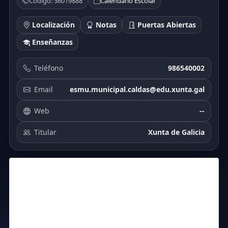
Código: 36019888
Calendario Escolar
Localización
Notas
Puertas Abiertas
Enseñanzas
Teléfono
986540002
Email
esmu.municipal.caldas@edu.xunta.gal
Web
--
Titular
Xunta de Galicia