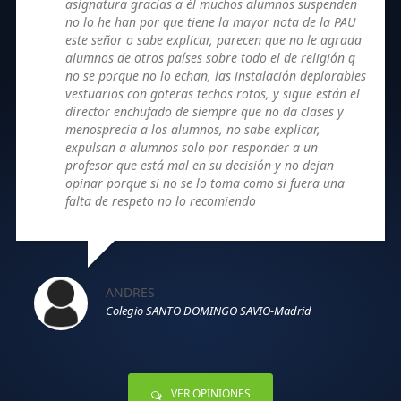
asignatura gracias a él muchos alumnos suspenden
no lo he han por que tiene la mayor nota de la PAU
este señor o sabe explicar, parecen que no le agrada
alumnos de otros países sobre todo el de religión q
no se porque no lo echan, las instalación deplorables
vestuarios con goteras techos rotos, y sigue están el
director enchufado de siempre que no da clases y
menosprecia a los alumnos, no sabe explicar,
expulsan a alumnos solo por responder a un
profesor que está mal en su decisión y no dejan
opinar porque si no se lo toma como si fuera una
falta de respeto no lo recomiendo
ANDRES
Colegio SANTO DOMINGO SAVIO-Madrid
VER OPINIONES