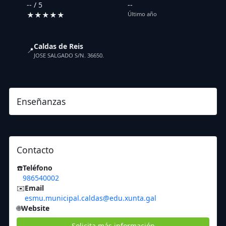
-- / 5
--
★★★★★
Último año
Caldas de Reis
📍
JOSE SALGADO S/N. 36650.
Enseñanzas
Contacto
☎️
Teléfono
986540002
✉️
Email
esmu.municipal.caldas@edu.xunta.gal
🌐
Website
Solicita más información