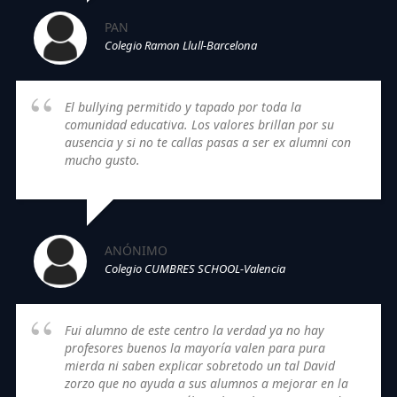
PAN
Colegio Ramon Llull-Barcelona
El bullying permitido y tapado por toda la
comunidad educativa. Los valores brillan por su
ausencia y si no te callas pasas a ser ex alumni con
mucho gusto.
ANÓNIMO
Colegio CUMBRES SCHOOL-Valencia
Fui alumno de este centro la verdad ya no hay
profesores buenos la mayoría valen para pura
mierda ni saben explicar sobretodo un tal David
zorzo que no ayuda a sus alumnos a mejorar en la