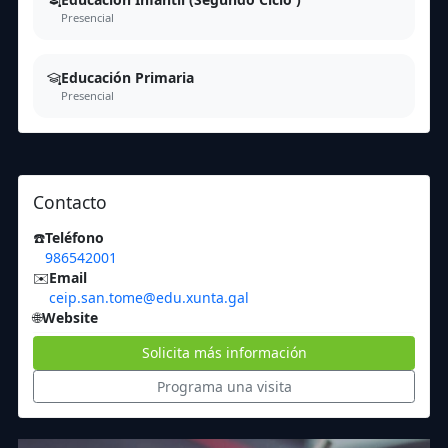
Presencial
Educación Primaria
Presencial
Contacto
☎️
Teléfono
986542001
✉️
Email
ceip.san.tome@edu.xunta.gal
🌐
Website
Solicita más información
Programa una visita