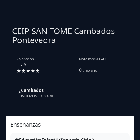
CEIP SAN TOME Cambados
Pontevedra
Valoración
Nota media PAU
-- / 5
--
★★★★★
Último año
Cambados
📍
R/OLMOS 19. 36630.
Enseñanzas
Educación Infantil (Segundo Ciclo )