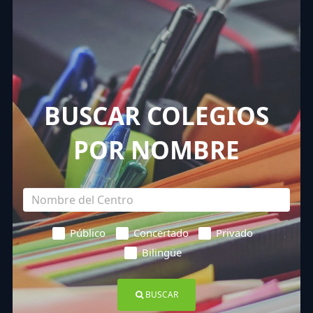
BUSCAR COLEGIOS
POR NOMBRE
Público
Concertado
Privado
Bilingüe
BUSCAR