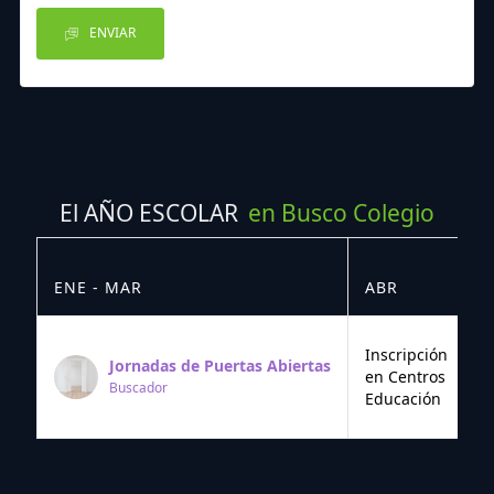
ENVIAR
El AÑO ESCOLAR
en Busco Colegio
ENE - MAR
ABR
M
Inscripción
Jornadas de Puertas Abiertas
en Centros
Buscador
Educación