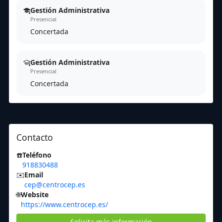
Gestión Administrativa
Presencial
Concertada
Gestión Administrativa
Presencial
Concertada
Contacto
☎️
Teléfono
918830488
✉️
Email
cep@centrocep.es
🌐
Website
https://www.centrocep.es/
Solicita más información