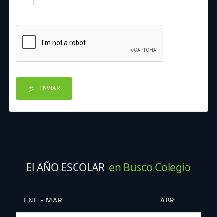
ENVIAR
El AÑO ESCOLAR
en Busco Colegio
ENE - MAR
ABR
M