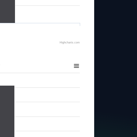
Highcharts.com
O