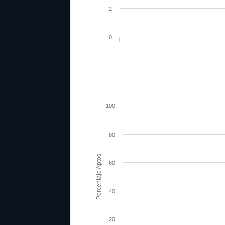
2
0
100
80
Porcentaje Aptos
60
40
20