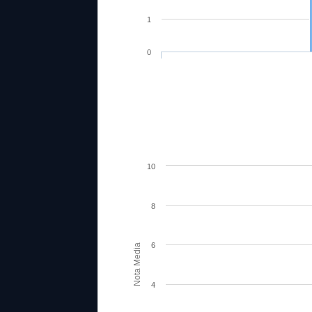
1
0
10
8
6
Nota Media
4