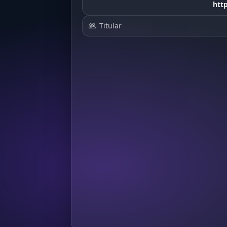
htt
Titular