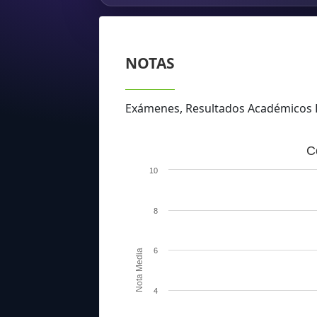
NOTAS
Exámenes, Resultados Académico
C
10
8
6
Nota Media
4