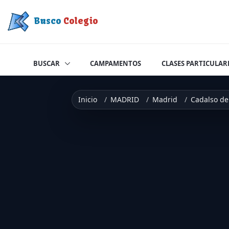
Saltar a contenido
Busco
Colegio
BUSCAR
CAMPAMENTOS
CLASES PARTICULAR
Inicio
MADRID
Madrid
Cadalso de 