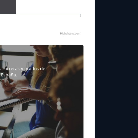
Highcharts.com
s carreras y grados de
 España.