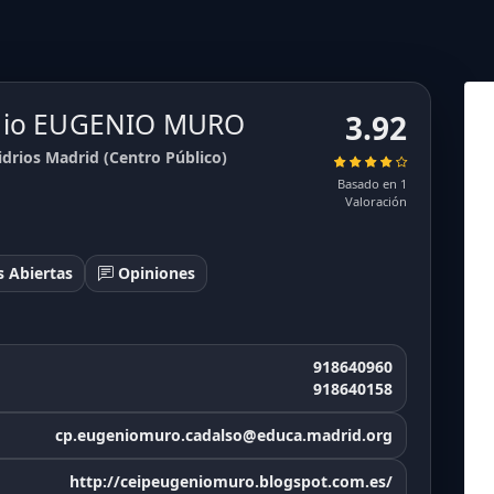
egio EUGENIO MURO
3.92
drios Madrid (Centro Público)
Basado en 1
Valoración
 Abiertas
Opiniones
918640960
918640158
cp.eugeniomuro.cadalso@educa.madrid.org
http://ceipeugeniomuro.blogspot.com.es/