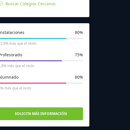
Buscar Colegios Cercanos
Instalaciones
80%
12.8% más que el resto
Profesorado
75%
5.8% más que el resto
Alumnado
80%
8% más que el resto
SOLICITA MÁS INFORMACIÓN