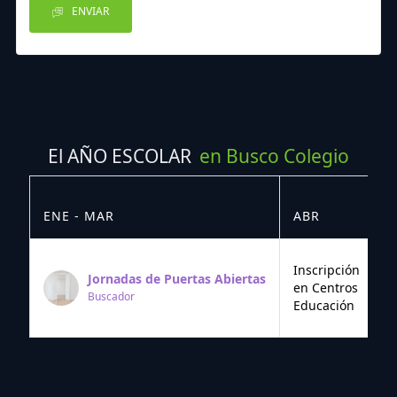
ENVIAR
El AÑO ESCOLAR
en Busco Colegio
ENE - MAR
ABR
M
Inscripción
Jornadas de Puertas Abiertas
en Centros
Buscador
Educación