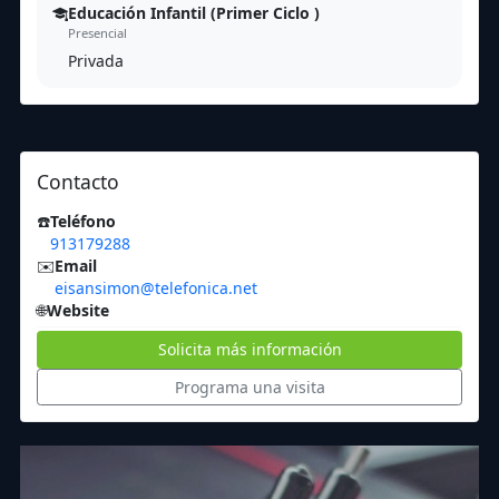
Educación Infantil (Primer Ciclo )
Presencial
Privada
Contacto
☎️
Teléfono
913179288
✉️
Email
eisansimon@telefonica.net
🌐
Website
Solicita más información
Programa una visita