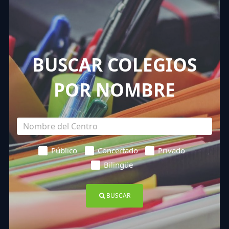
BUSCAR COLEGIOS
POR NOMBRE
Público
Concertado
Privado
Bilingüe
BUSCAR