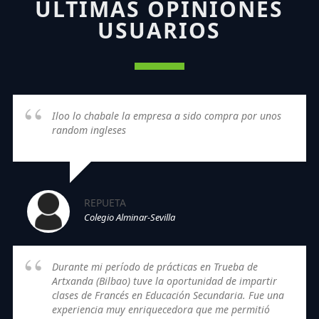
ÚLTIMAS OPINIONES
USUARIOS
Iloo lo chabale la empresa a sido compra por unos
random ingleses
REPUETA
Colegio Alminar-Sevilla
Durante mi período de prácticas en Trueba de
Artxanda (Bilbao) tuve la oportunidad de impartir
clases de Francés en Educación Secundaria. Fue una
experiencia muy enriquecedora que me permitió