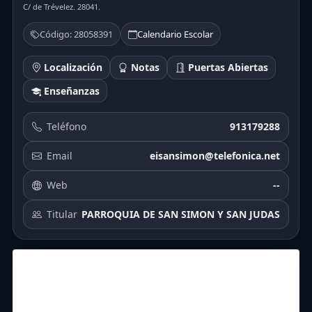
C/ de Trévelez. 28041.
Código: 28058391
Calendario Escolar
Localización
Notas
Puertas Abiertas
Enseñanzas
Teléfono
913179288
Email
eisansimon@telefonica.net
Web
--
Titular
PARROQUIA DE SAN SIMON Y SAN JUDAS