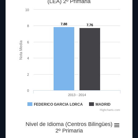
(LEA) 2º Primaria
10
7.88
7.76
8
Nota Media
6
4
2
0
2013 - 2014
FEDERICO GARCIA LORCA
MADRID
Highcharts.com
Nivel de Idioma (Centros Bilingües)
2º Primaria