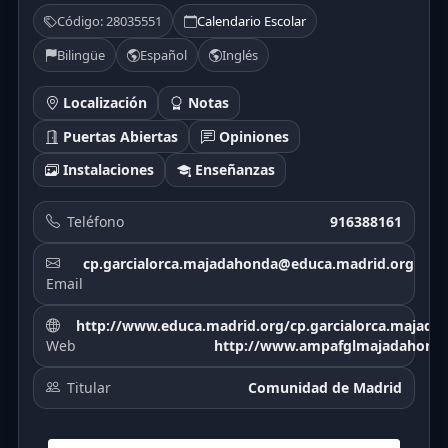
Código: 28035551
Calendario Escolar
Bilingüe
Español
Inglés
Localización
Notas
Puertas Abiertas
Opiniones
Instalaciones
Enseñanzas
Teléfono
916388161
cp.garcialorca.majadahonda@educa.madrid.org
Email
http://www.educa.madrid.org/cp.garcialorca.majada
Web
http://www.ampafglmajadahond
Titular
Comunidad de Madrid