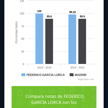
125
100
98.18
100
89.6
89.9
Porcentaje Aptos
75
50
25
0
2013 - 2014
2014 - 2015
FEDERICO GARCIA LORCA
MADRID
Highcharts.com
Compara notas de FEDERICO
GARCIA LORCA con los