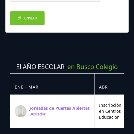
ENVIAR
El AÑO ESCOLAR
en Busco Colegio
ENE - MAR
ABR
M
Inscripción
Jornadas de Puertas Abiertas
en Centros
Buscador
Educación