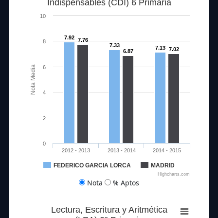
Indispensables (CDI) 6 Primaria
10
7.92
7.76
8
7.33
7.13
7.02
6.87
Nota Media
6
4
2
0
2012 - 2013
2013 - 2014
2014 - 2015
FEDERICO GARCIA LORCA
MADRID
Highcharts.com
Nota
% Aptos
Lectura, Escritura y Aritmética