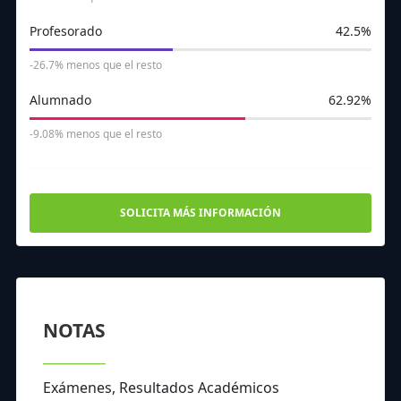
Profesorado
42.5%
241
544
525
494
283
359
290
-26.7% menos que el resto
Alumnado
62.92%
-9.08% menos que el resto
SOLICITA MÁS INFORMACIÓN
NOTAS
Exámenes, Resultados Académicos