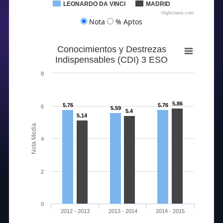
LEONARDO DA VINCI
MADRID
89.09
81
98.08
86.38
88
Highcharts.com
Nota
% Aptos
Conocimientos y Destrezas
Indispensables (CDI) 3 ESO
8
5.86
5.76
5.76
6
5.59
5.4
5.14
Nota Media
4
2
0
2012 - 2013
2013 - 2014
2014 - 2015
100
68.7
100
66.34