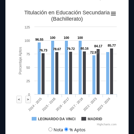
Titulación en Educación Secundaria
(Bachillerato)
125
100
100
100
96.55
100
85.77
84.17
80.16
Porcentaje Aptos
79.72
78.67
76.73
72.97
75
50
25
0
2016 - 2017
2023 - 2024
2014 - 2015
2017 - 2018
2015 - 2016
2022 - 2023
<
>
LEONARDO DA VINCI
MADRID
Highcharts.com
Nota
% Aptos