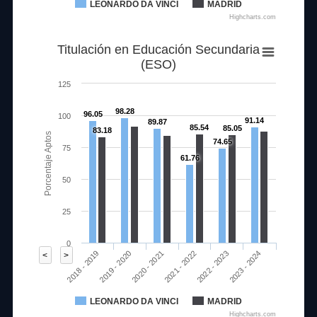
LEONARDO DA VINCI
MADRID
Highcharts.com
Titulación en Educación Secundaria
(ESO)
125
98.28
96.05
100
91.14
89.87
85.54
85.05
83.18
Porcentaje Aptos
74.65
75
61.76
50
25
0
2020 - 2021
2023 - 2024
2018 - 2019
2021 - 2022
2019 - 2020
2022 - 2023
<
>
LEONARDO DA VINCI
MADRID
Highcharts.com