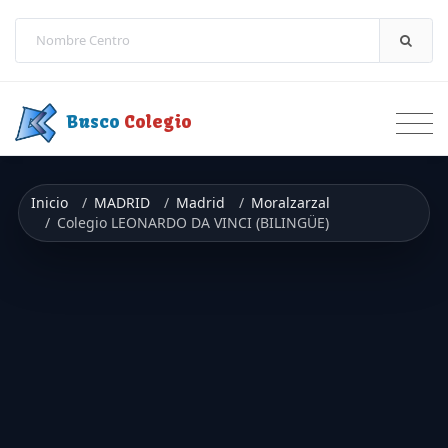
Saltar a contenido
Busco
Colegio
Inicio
MADRID
Madrid
Moralzarzal
Colegio LEONARDO DA VINCI (BILINGÜE)