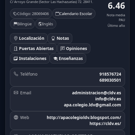
C/ Arroyo Grande (Sector Las Hachazuelas) 72. 28411.
6.46
Código: 28069406
Calendario Escolar
Nota media
PAU
Bilingüe
Inglés
Último año
Localización
Notas
Puertas Abiertas
Opiniones
Instalaciones
Enseñanzas
Teléfono
918576724
689030501
Email
administracion@cldv.es
info@cldv.es
apa.colegio.ldv@gmail.com
Web
http://apacolegioldv.blogspot.com/
https://cldv.es/