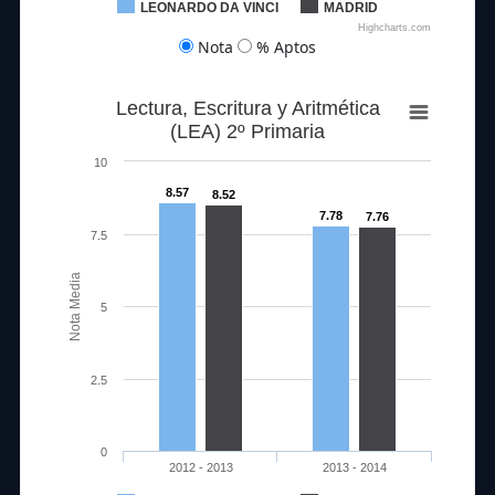
LEONARDO DA VINCI
MADRID
Highcharts.com
Nota
% Aptos
Lectura, Escritura y Aritmética
(LEA) 2º Primaria
10
8.57
8.52
7.78
7.76
7.5
Nota Media
5
2.5
0
2012 - 2013
2013 - 2014