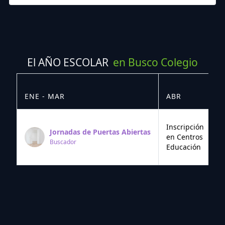
El AÑO ESCOLAR
en Busco Colegio
ENE - MAR
ABR
M
Inscripción
Jornadas de Puertas Abiertas
en Centros
Buscador
Educación