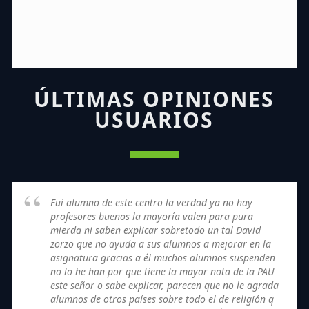
ÚLTIMAS OPINIONES
USUARIOS
Fui alumno de este centro la verdad ya no hay
profesores buenos la mayoría valen para pura
mierda ni saben explicar sobretodo un tal David
zorzo que no ayuda a sus alumnos a mejorar en la
asignatura gracias a él muchos alumnos suspenden
no lo he han por que tiene la mayor nota de la PAU
este señor o sabe explicar, parecen que no le agrada
alumnos de otros países sobre todo el de religión q