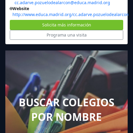
cc.adarve.pozuelodealarcon@educa.madrid.org
🌐
Website
http://www.educa.madrid.org/cc.adarve.pozuelodealarcon
Solicita más información
Programa una visita
BUSCAR COLEGIOS
POR NOMBRE