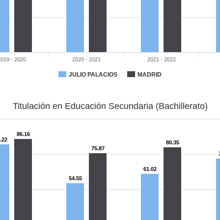
2019 - 2020
2020 - 2021
2021 - 2022
JULIO PALACIOS
MADRID
Titulación en Educación Secundaria (Bachillerato)
86.16
.22
80.35
75.87
61.02
54.55