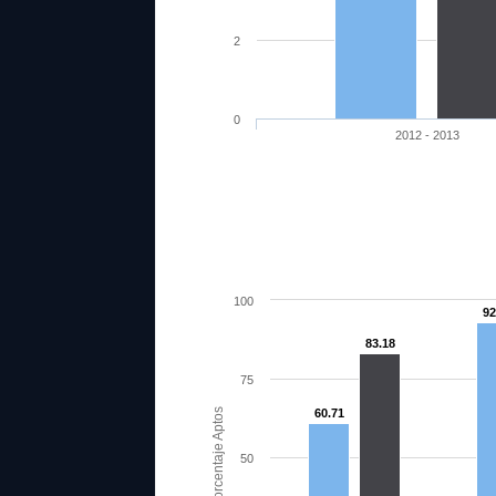
2
0
2012 - 2013
100
92
83.18
75
Porcentaje Aptos
60.71
50