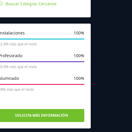
Buscar Colegios Cercanos
Instalaciones
100%
32.8% más que el resto
Profesorado
100%
30.8% más que el resto
Alumnado
100%
28% más que el resto
SOLICITA MÁS INFORMACIÓN