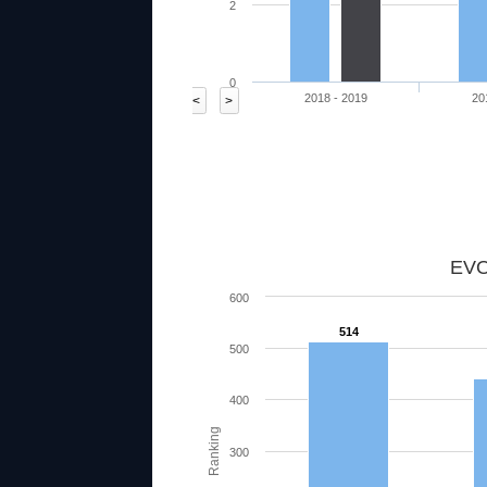
2
0
2018 - 2019
20
<
>
75.64
81
63.93
82.22
70.91
85
EVO
600
514
500
400
Ranking
300