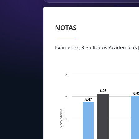
NOTAS
Exámenes, Resultados Académicos 
8
6.27
6.0
6
5.47
Nota Media
4