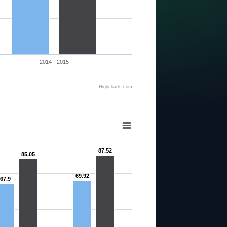
2014 - 2015
Highcharts.com
87.52
85.05
69.92
67.9