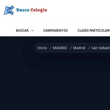
Saltar a contenido
Busco
Colegio
BUSCAR
CAMPAMENTOS
CLASES PARTICULAR
Inicio
MADRID
Madrid
San Sebast