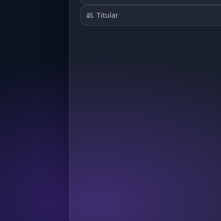
Titular
344
193
424