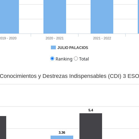
2019 - 2020
2020 - 2021
2021 - 2022
.73
48.08
78.67
53.97
79.72
60.29
80.16
JULIO PALACIOS
Ranking
Total
Conocimientos y Destrezas Indispensables (CDI) 3 ES
5.4
3.36