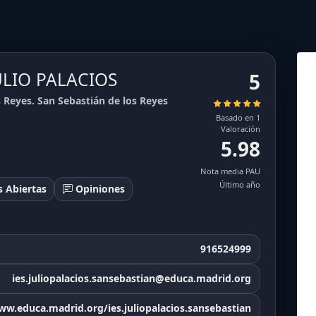
JULIO PALACIOS
5
 Reyes. San Sebastián de los Reyes
6.22
5.78
6.37
4.85
6.32
5.38
6.29
6.2
6.45
Basado en 1
Valoración
5.98
Nota media PAU
Último año
 Abiertas
Opiniones
916524999
ies.juliopalacios.sansebastian@educa.madrid.org
ww.educa.madrid.org/ies.juliopalacios.sansebastian