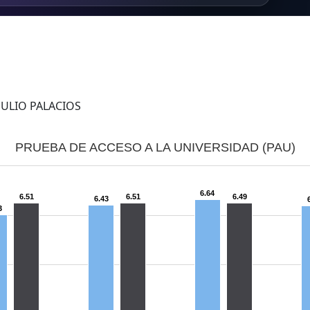
JULIO PALACIOS
PRUEBA DE ACCESO A LA UNIVERSIDAD (PAU)
6.64
6.51
6.51
6.49
6.43
3