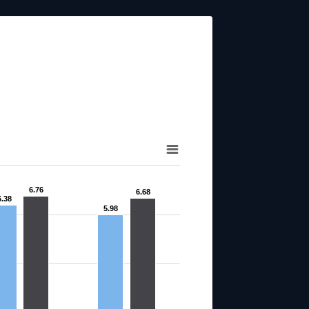
6.76
6.68
6.38
5.98