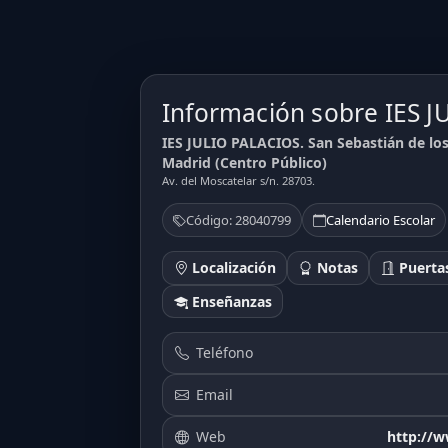
Información sobre IES 
IES JULIO PALACIOS. San Sebastián de los
6.14
6.48
6.12
Madrid (Centro Público)
Av. del Moscatelar s/n. 28703.
Código: 28040799
Calendario Escolar
Localización
Notas
Puertas
Enseñanzas
Teléfono
Email
Web
http://w