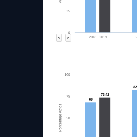
25
0
2018 - 2019
<
>
100
82
73.42
75
68
Porcentaje Aptos
50