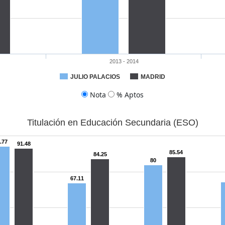
2013 - 2014
JULIO PALACIOS
MADRID
Nota
% Aptos
Titulación en Educación Secundaria (ESO)
.77
91.48
85.54
84.25
80
67.11