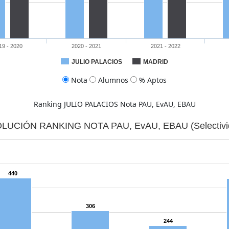
19 - 2020
2020 - 2021
2021 - 2022
JULIO PALACIOS
MADRID
Nota
Alumnos
% Aptos
.35
86.38
63.93
83.74
53.85
85.38
Ranking JULIO PALACIOS Nota PAU, EvAU, EBAU
LUCIÓN RANKING NOTA PAU, EvAU, EBAU (Selectivi
440
306
244