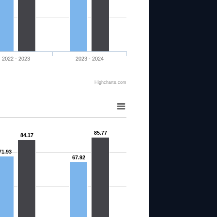
2022 - 2023
2023 - 2024
Highcharts.com
85.77
84.17
71.93
67.92