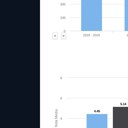
200
100
0
2018 - 2019
<
>
40.48
68.7
55.32
66.34
56.36
76
8
6
5.14
Nota Media
4.45
4