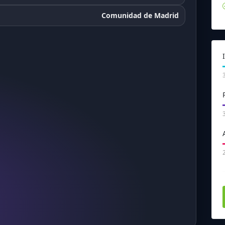
Comunidad de Madrid
389
480
593
528
451