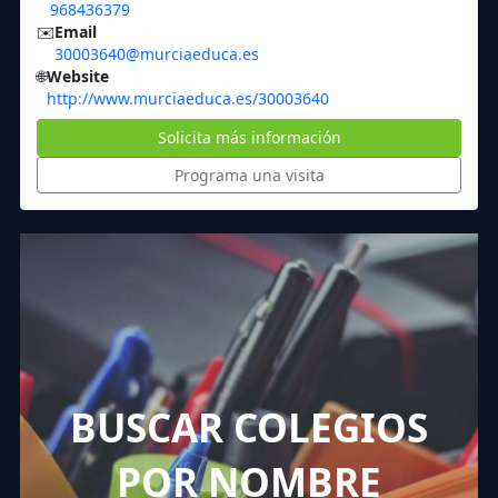
968436379
✉️
Email
30003640@murciaeduca.es
🌐
Website
http://www.murciaeduca.es/30003640
Solicita más información
Programa una visita
BUSCAR COLEGIOS
POR NOMBRE