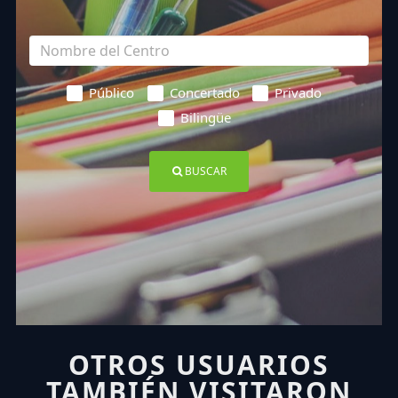
Público
Concertado
Privado
Bilingüe
BUSCAR
OTROS USUARIOS
TAMBIÉN VISITARON