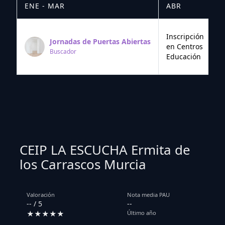
ENE - MAR
ABR
M
Inscripción
Jornadas de Puertas Abiertas
en Centros
Buscador
Educación
CEIP LA ESCUCHA Ermita de
los Carrascos Murcia
Valoración
Nota media PAU
-- / 5
--
★★★★★
Último año