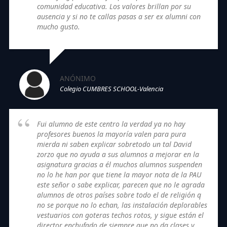
comunidad educativa. Los valores brillan por su
ausencia y si no te callas pasas a ser ex alumni con
mucho gusto.
ANÓNIMO
Colegio CUMBRES SCHOOL-Valencia
Fui alumno de este centro la verdad ya no hay
profesores buenos la mayoría valen para pura
mierda ni saben explicar sobretodo un tal David
zorzo que no ayuda a sus alumnos a mejorar en la
asignatura gracias a él muchos alumnos suspenden
no lo he han por que tiene la mayor nota de la PAU
este señor o sabe explicar, parecen que no le agrada
alumnos de otros países sobre todo el de religión q
no se porque no lo echan, las instalación deplorables
vestuarios con goteras techos rotos, y sigue están el
director enchufado de siempre que no da clases y