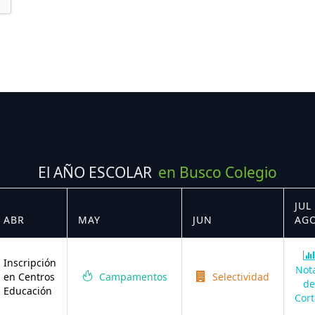
El AÑO ESCOLAR
en Busco Colegio
JUL 
ABR
MAY
JUN
AG
Inscripción
Not
en Centros
Campamentos
Selectividad
de
Educación
Cort