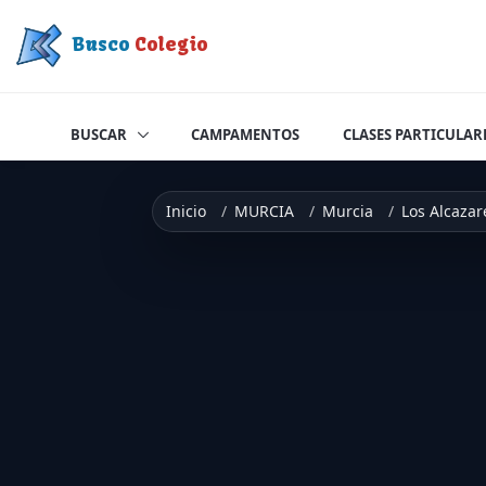
Saltar a contenido
Busco
Colegio
BUSCAR
CAMPAMENTOS
CLASES PARTICULAR
Inicio
MURCIA
Murcia
Los Alcazar