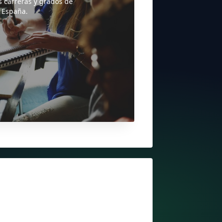
s carreras y grados de
 España.