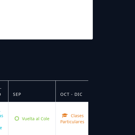
-
O
SEP
OCT - DIC
as
Clases
Vuelta al Cole
Particulares
e