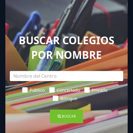
BUSCAR COLEGIOS
POR NOMBRE
Público
Concertado
Privado
Bilingüe
BUSCAR