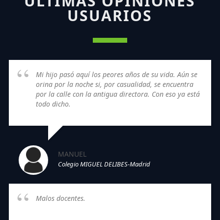
ÚLTIMAS OPINIONES
USUARIOS
Mi hijo pasó aquí los peores años de su vida. Aún se
orina por la noche si, por casualidad, se encuentra
por la calle con la antigua directora. Con eso ya está
todo dicho.
MANUEL
Colegio MIGUEL DELIBES-Madrid
Malos docentes.