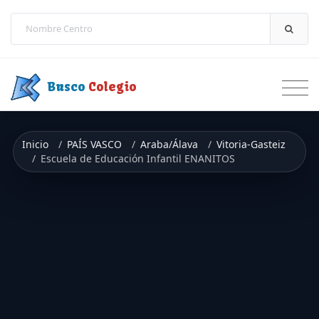
Saltar a contenido
Busco
Colegio
Inicio
PAÍS VASCO
Araba/Álava
Vitoria-Gasteiz
Escuela de Educación Infantil ENANITOS