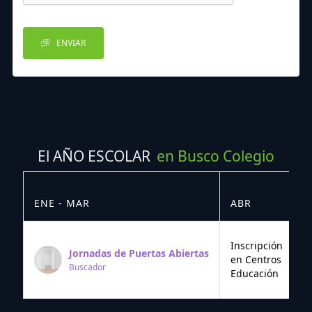
ENVIAR
El AÑO ESCOLAR
en Busco Colegio
ENE - MAR
ABR
M
Inscripción
Jornadas de Puertas Abiertas
en Centros
Buscador
Educación