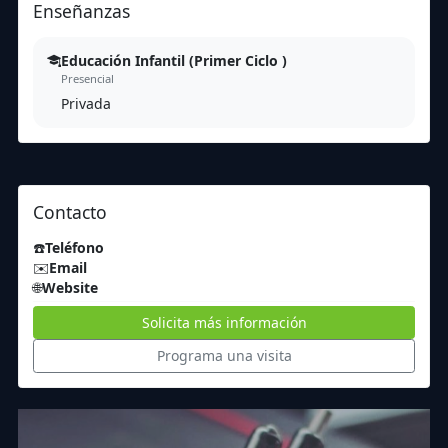
Enseñanzas
Educación Infantil (Primer Ciclo )
Presencial
Privada
Contacto
☎️
Teléfono
✉️
Email
🌐
Website
Solicita más información
Programa una visita