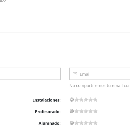
2022
críbete a nuestra newsletter para seguir leyendo
No compartiremos tu email co
Instalaciones:
Profesorado:
Alumnado: