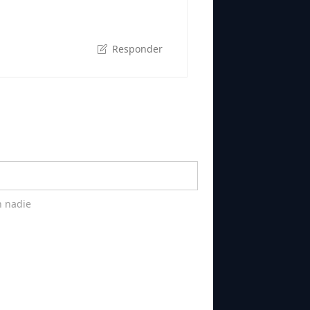
Responder
n nadie