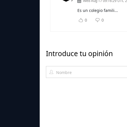
Wed Aug 17 09:16:29 UTC 
Es un colegio famili...
Subs
0
0
Introduce tu opinión