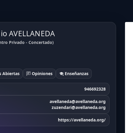
egio AVELLANEDA
tro Privado - Concertado)
 Abiertas
Opiniones
Enseñanzas
946692328
avellaneda@avellaneda.org
zuzendari@avellaneda.org
https://avellaneda.org/