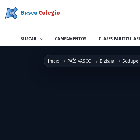
Saltar a contenido
Busco
Colegio
BUSCAR
CAMPAMENTOS
CLASES PARTICULAR
Inicio
PAÍS VASCO
Bizkaia
Sodupe