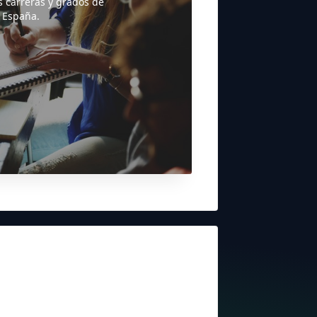
s carreras y grados de
 España.