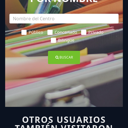
Público
Concertado
Privado
Bilingüe
BUSCAR
OTROS USUARIOS