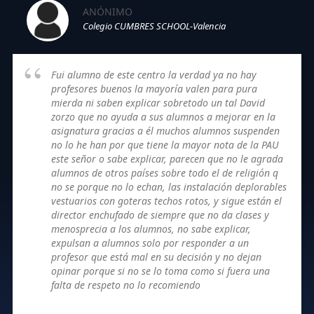
ANÓNIMO
Colegio CUMBRES SCHOOL-Valencia
Fui alumno de este centro la verdad ya no hay
profesores buenos la mayoría valen para pura
mierda ni saben explicar sobretodo un tal David
zorzo que no ayuda a sus alumnos a mejorar en la
asignatura gracias a él muchos alumnos suspenden
no lo he han por que tiene la mayor nota de la PAU
este señor o sabe explicar, parecen que no le agrada
alumnos de otros países sobre todo el de religión q
no se porque no lo echan, las instalación deplorables
vestuarios con goteras techos rotos, y sigue están el
director enchufado de siempre que no da clases y
menosprecia a los alumnos, no sabe explicar,
expulsan a alumnos solo por responder a un
profesor que está mal en su decisión y no dejan
opinar porque si no se lo toma como si fuera una
falta de respeto no lo recomiendo