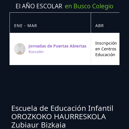
El AÑO ESCOLAR
en Busco Colegio
ENE - MAR
ABR
M
Inscripción
Jornadas de Puertas Abiertas
en Centros
Buscador
Educación
Escuela de Educación Infantil
OROZKOKO HAURRESKOLA
Zubiaur Bizkaia