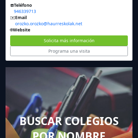
☎️
Teléfono
946339713
✉️
Email
orozko.orozko@haurreskolak.net
🌐
Website
Solicita más información
Programa una visita
BUSCAR COLEGIOS
POR NOMBRE