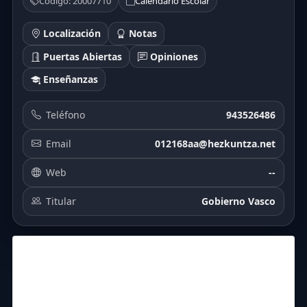
Código: 20007710
Calendario Escolar
Localización
Notas
Puertas Abiertas
Opiniones
Enseñanzas
Teléfono
943526486
Email
012168aa@hezkuntza.net
Web
--
Titular
Gobierno Vasco