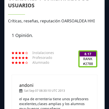
USUARIOS
Críticas, reseñas, reputación OARSOALDEA HHI
1 Opinión.
Instalaciones
8.17
Profesorado
RANK
Alumnado
#2788
andoni
Sat Sep 07 08:30:10 UTC 2013
el epa de errenteria tiene unos profesores
excelentes,clases amplias y los alumnos
muy buenos compañeros.