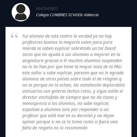
ANÓNIMO
Colegio CUMBRES SCHOOL-Valencia
Fui alumno de este centro la verdad ya no hay
profesores buenos la mayoría valen para pura
mierda ni saben explicar sobretodo un tal David
zorzo que no ayuda a sus alumnos a mejorar en la
asignatura gracias a él muchos alumnos suspenden
no lo he han por que tiene la mayor nota de la PAU
este señor o sabe explicar, parecen que no le agrada
alumnos de otros países sobre todo el de religión q
no se porque no lo echan, las instalación deplorables
vestuarios con goteras techos rotos, y sigue están el
director enchufado de siempre que no da clases y
menosprecia a los alumnos, no sabe explicar,
expulsan a alumnos solo por responder a un
profesor que está mal en su decisión y no dejan
opinar porque si no se lo toma como si fuera una
falta de respeto no lo recomiendo