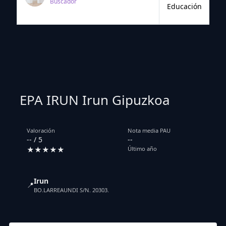
Buscador
Educación
EPA IRUN Irun Gipuzkoa
Valoración
Nota media PAU
-- / 5
--
★★★★★
Último año
Irun
📍
BO.LARREAUNDI S/N. 20303.