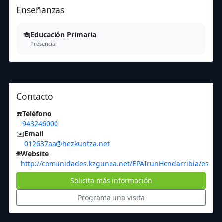
Enseñanzas
Educación Primaria
Presencial
Contacto
☎️
Teléfono
943246000
✉️
Email
012637aa@hezkuntza.net
🌐
Website
http://comunidades.kzgunea.net/EPAIrunHondarribia/es
Solicita más información
Programa una visita