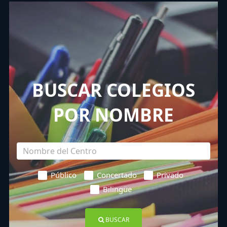
BUSCAR COLEGIOS
POR NOMBRE
Público
Concertado
Privado
Bilingüe
BUSCAR