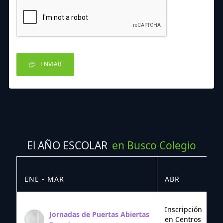
ENVIAR
El AÑO ESCOLAR
en Busco Colegio
ENE - MAR
ABR
M
Inscripción
Jornadas de Puertas Abiertas
en Centros