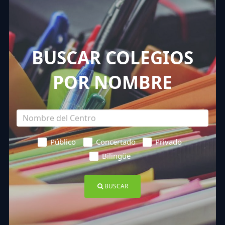
BUSCAR COLEGIOS
POR NOMBRE
Público
Concertado
Privado
Bilingüe
BUSCAR