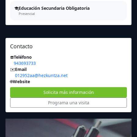
Educación Secundaria Obligatoria
Presencial
Contacto
☎️
Teléfono
943693733
✉️
Email
012952aa@hezkuntza.net
🌐
Website
Solicita más información
Programa una visita