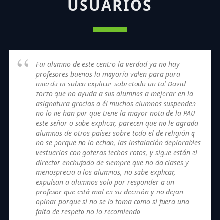
USUARIOS
Fui alumno de este centro la verdad ya no hay
profesores buenos la mayoría valen para pura
mierda ni saben explicar sobretodo un tal David
zorzo que no ayuda a sus alumnos a mejorar en la
asignatura gracias a él muchos alumnos suspenden
no lo he han por que tiene la mayor nota de la PAU
este señor o sabe explicar, parecen que no le agrada
alumnos de otros países sobre todo el de religión q
no se porque no lo echan, las instalación deplorables
vestuarios con goteras techos rotos, y sigue están el
director enchufado de siempre que no da clases y
menosprecia a los alumnos, no sabe explicar,
expulsan a alumnos solo por responder a un
profesor que está mal en su decisión y no dejan
opinar porque si no se lo toma como si fuera una
falta de respeto no lo recomiendo