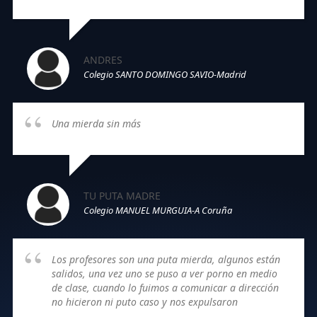
ANDRES
Colegio SANTO DOMINGO SAVIO-Madrid
Una mierda sin más
TU PUTA MADRE
Colegio MANUEL MURGUIA-A Coruña
Los profesores son una puta mierda, algunos están
salidos, una vez uno se puso a ver porno en medio
de clase, cuando lo fuimos a comunicar a dirección
no hicieron ni puto caso y nos expulsaron