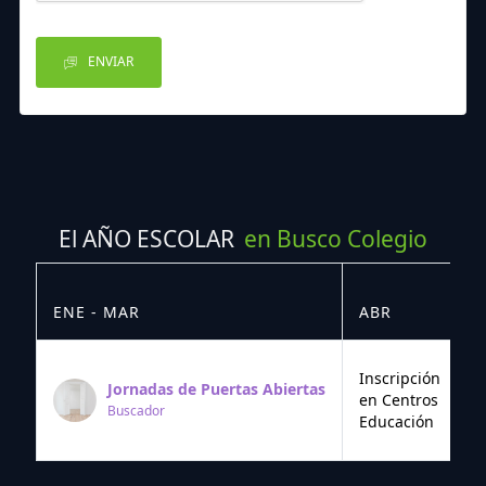
ENVIAR
El AÑO ESCOLAR
en Busco Colegio
ENE - MAR
ABR
M
Inscripción
Jornadas de Puertas Abiertas
en Centros
Buscador
Educación