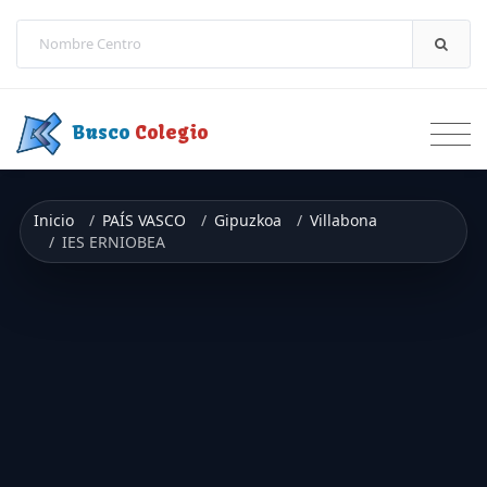
Saltar a contenido
Busco
Colegio
Inicio
PAÍS VASCO
Gipuzkoa
Villabona
IES ERNIOBEA