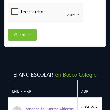
ENVIAR
El AÑO ESCOLAR
en Busco Colegio
ENE - MAR
ABR
M
Inscripción
Jornadas de Puertas Abiertas