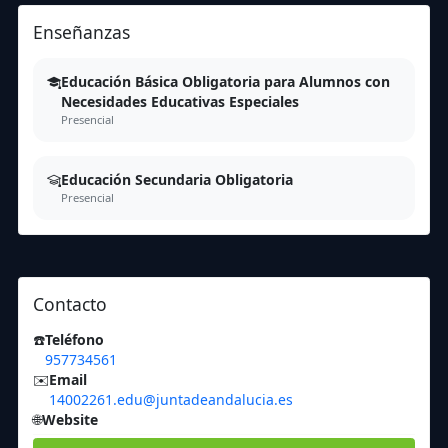
Enseñanzas
Educación Básica Obligatoria para Alumnos con
Necesidades Educativas Especiales
Presencial
Educación Secundaria Obligatoria
Presencial
Contacto
☎️
Teléfono
957734561
✉️
Email
14002261.edu@juntadeandalucia.es
🌐
Website