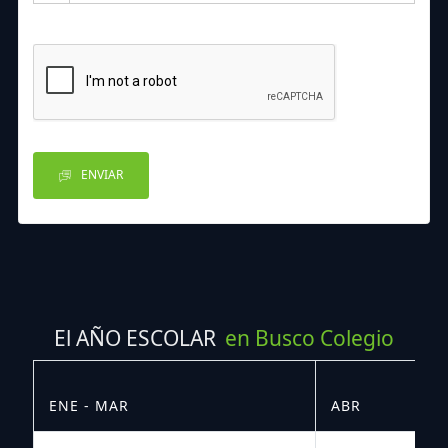
ENVIAR
El AÑO ESCOLAR
en Busco Colegio
ENE - MAR
ABR
M