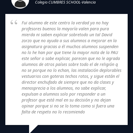
Colegio CUMBRES SCHOOL-Valencia
Fui alumno de este centro la verdad ya no hay
profesores buenos la mayoría valen para pura
mierda ni saben explicar sobretodo un tal David
zorzo que no ayuda a sus alumnos a mejorar en la
asignatura gracias a él muchos alumnos suspenden
no lo he han por que tiene la mayor nota de la PAU
este señor o sabe explicar, parecen que no le agrada
alumnos de otros países sobre todo el de religión q
no se porque no lo echan, las instalación deplorables
vestuarios con goteras techos rotos, y sigue están el
director enchufado de siempre que no da clases y
menosprecia a los alumnos, no sabe explicar,
expulsan a alumnos solo por responder a un
profesor que está mal en su decisión y no dejan
opinar porque si no se lo toma como si fuera una
falta de respeto no lo recomiendo