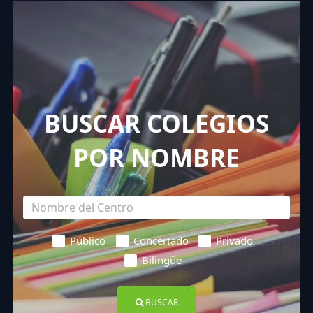
BUSCAR COLEGIOS
POR NOMBRE
Público
Concertado
Privado
Bilingüe
BUSCAR