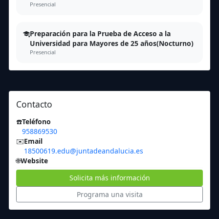
Presencial
Preparación para la Prueba de Acceso a la
Universidad para Mayores de 25 años(Nocturno)
Presencial
Contacto
☎️
Teléfono
958869530
✉️
Email
18500619.edu@juntadeandalucia.es
🌐
Website
Solicita más información
Programa una visita