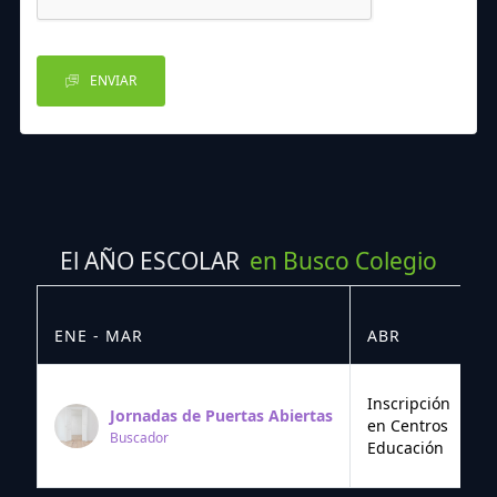
ENVIAR
El AÑO ESCOLAR
en Busco Colegio
ENE - MAR
ABR
M
Inscripción
Jornadas de Puertas Abiertas
en Centros
Buscador
Educación