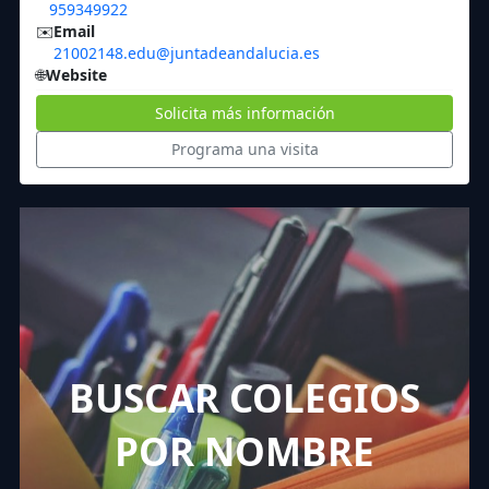
959349922
✉️
Email
21002148.edu@juntadeandalucia.es
🌐
Website
Solicita más información
Programa una visita
BUSCAR COLEGIOS
POR NOMBRE