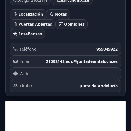
Código: 21002148
Calendario Escolar
Localización
Notas
Puertas Abiertas
Opiniones
Enseñanzas
Teléfono
959349922
Email
21002148.edu@juntadeandalucia.es
Web
--
Titular
Junta de Andalucía