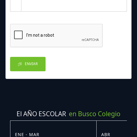
ENVIAR
El AÑO ESCOLAR
en Busco Colegio
ENE - MAR
ABR
M