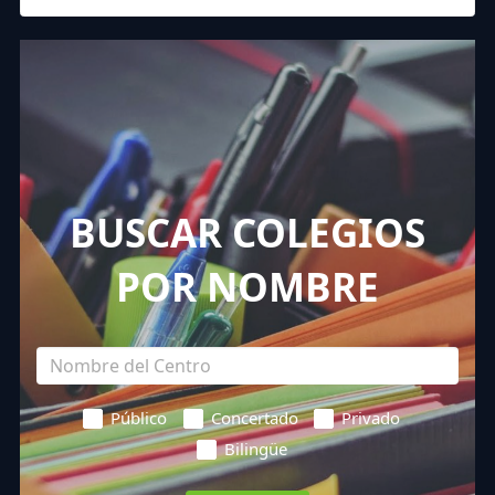
BUSCAR COLEGIOS
POR NOMBRE
Público
Concertado
Privado
Bilingüe