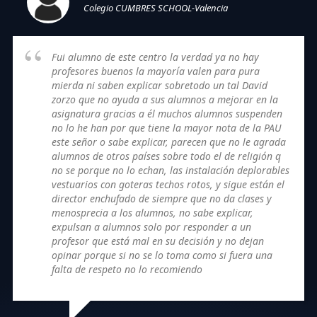
Colegio CUMBRES SCHOOL-Valencia
Fui alumno de este centro la verdad ya no hay
profesores buenos la mayoría valen para pura
mierda ni saben explicar sobretodo un tal David
zorzo que no ayuda a sus alumnos a mejorar en la
asignatura gracias a él muchos alumnos suspenden
no lo he han por que tiene la mayor nota de la PAU
este señor o sabe explicar, parecen que no le agrada
alumnos de otros países sobre todo el de religión q
no se porque no lo echan, las instalación deplorables
vestuarios con goteras techos rotos, y sigue están el
director enchufado de siempre que no da clases y
menosprecia a los alumnos, no sabe explicar,
expulsan a alumnos solo por responder a un
profesor que está mal en su decisión y no dejan
opinar porque si no se lo toma como si fuera una
falta de respeto no lo recomiendo