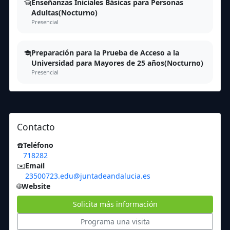
Enseñanzas Iniciales Básicas para Personas
Adultas(Nocturno)
Presencial
Preparación para la Prueba de Acceso a la
Universidad para Mayores de 25 años(Nocturno)
Presencial
Contacto
☎️
Teléfono
718282
✉️
Email
23500723.edu@juntadeandalucia.es
🌐
Website
Solicita más información
Programa una visita