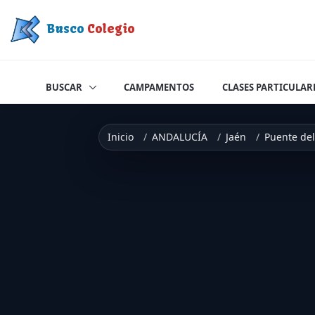
Saltar a contenido
Busco
Colegio
BUSCAR
CAMPAMENTOS
CLASES PARTICULAR
Inicio
ANDALUCÍA
Jaén
Puente de