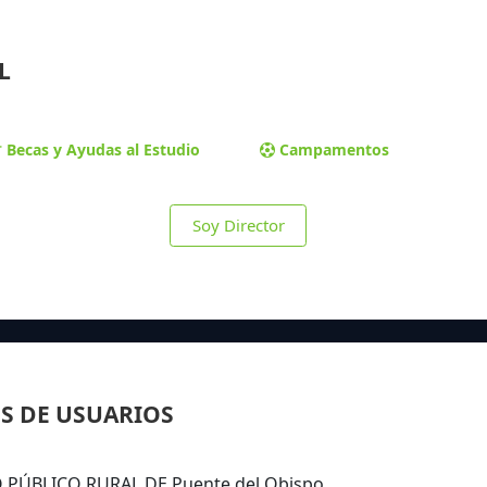
L
Becas y Ayudas al Estudio
Campamentos
Soy Director
S DE USUARIOS
IO PÚBLICO RURAL DE Puente del Obispo