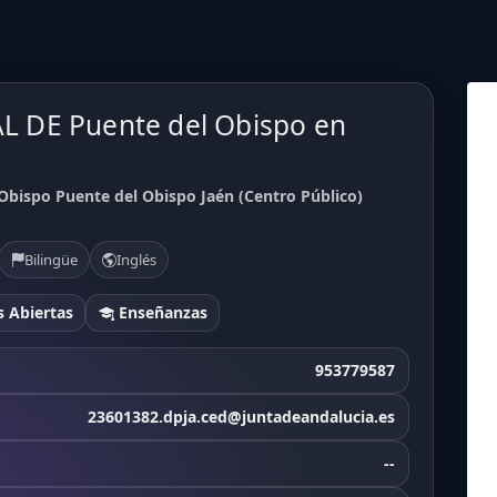
 DE Puente del Obispo en
ispo Puente del Obispo Jaén (Centro Público)
Bilingüe
Inglés
 Abiertas
Enseñanzas
953779587
23601382.dpja.ced@juntadeandalucia.es
--