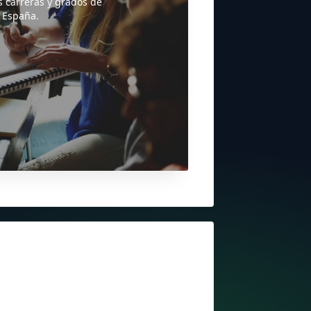
s carreras y grados de
 España.