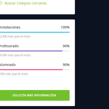
Buscar Colegios Cercanos
Instalaciones
100%
32.8% más que el resto
Profesorado
90%
20.8% más que el resto
Alumnado
90%
18% más que el resto
SOLICITA MÁS INFORMACIÓN