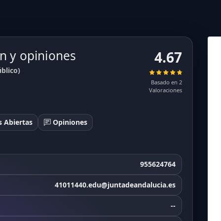
n y opiniones
4.67
blico)
Basado en 2
Valoraciones
 Abiertas
Opiniones
955624764
41011440.edu@juntadeandalucia.es
--