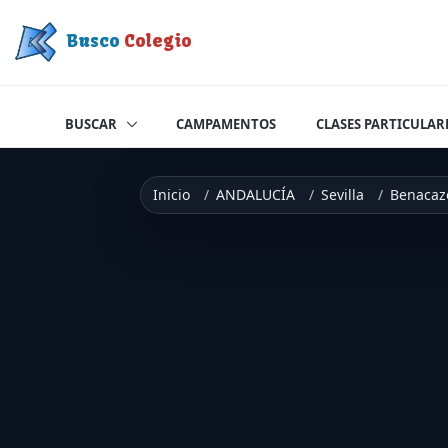
Saltar a contenido
Busco
Colegio
BUSCAR
CAMPAMENTOS
CLASES PARTICULAR
Inicio
ANDALUCÍA
Sevilla
Benacaz