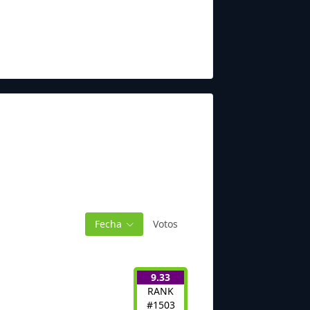
Fecha
Votos
9.33
RANK
#1503