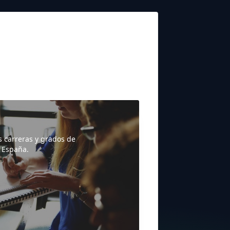
s carreras y grados de
 España.