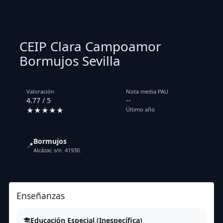
CEIP Clara Campoamor
Bormujos Sevilla
Valoración
Nota media PAU
4.77 / 5
--
★★★★★
Último año
Bormujos
📍
Alcázar, s/n. 41930.
Enseñanzas
Educación Especial (Inespecífica)