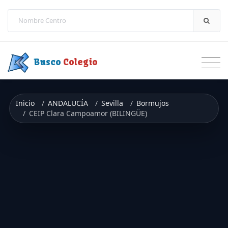
Saltar a contenido
Busco
Colegio
Inicio
ANDALUCÍA
Sevilla
Bormujos
CEIP Clara Campoamor (BILINGÜE)