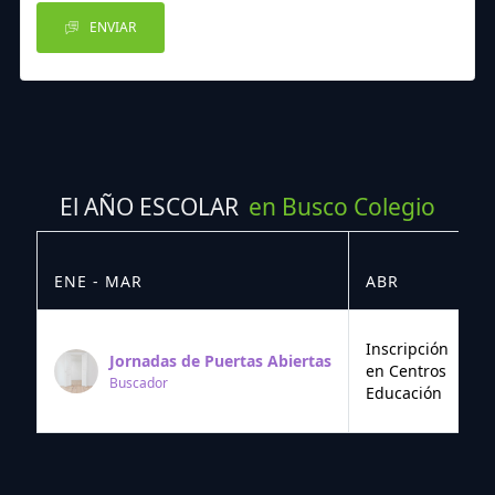
ENVIAR
El AÑO ESCOLAR
en Busco Colegio
ENE - MAR
ABR
M
Inscripción
Jornadas de Puertas Abiertas
en Centros
Buscador
Educación