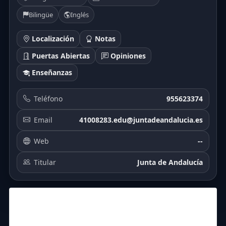
Bilingüe
Inglés
Localización
Notas
Puertas Abiertas
Opiniones
Enseñanzas
Teléfono
955623374
Email
41008283.edu@juntadeandalucia.es
Web
--
Titular
Junta de Andalucía