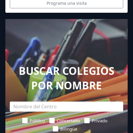
Programa una visita
BUSCAR COLEGIOS
POR NOMBRE
Público
Concertado
Privado
Bilingüe