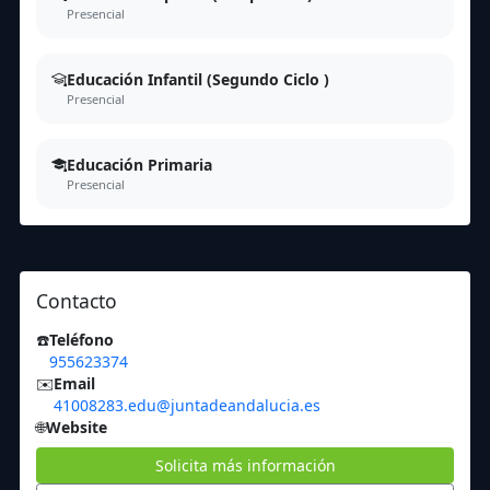
Presencial
Educación Infantil (Segundo Ciclo )
Presencial
Educación Primaria
Presencial
Contacto
☎️
Teléfono
955623374
✉️
Email
41008283.edu@juntadeandalucia.es
🌐
Website
Solicita más información