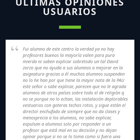
ÚLTIMAS OPINIONES
USUARIOS
Fui alumno de este centro la verdad ya no hay
profesores buenos la mayoría valen para pura
mierda ni saben explicar sobretodo un tal David
zorzo que no ayuda a sus alumnos a mejorar en la
asignatura gracias a él muchos alumnos suspenden
no lo he han por que tiene la mayor nota de la PAU
este señor o sabe explicar, parecen que no le agrada
alumnos de otros países sobre todo el de religión q
no se porque no lo echan, las instalación deplorables
vestuarios con goteras techos rotos, y sigue están el
director enchufado de siempre que no da clases y
menosprecia a los alumnos, no sabe explicar,
expulsan a alumnos solo por responder a un
profesor que está mal en su decisión y no dejan
opinar porque si no se lo toma como si fuera una