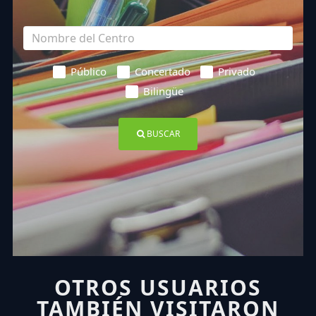
Público
Concertado
Privado
Bilingüe
BUSCAR
OTROS USUARIOS
TAMBIÉN VISITARON