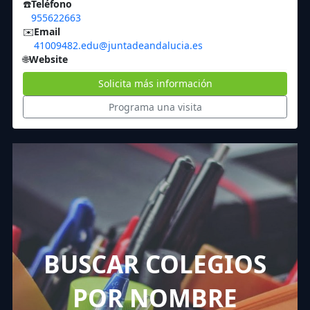
☎️
Teléfono
955622663
✉️
Email
41009482.edu@juntadeandalucia.es
🌐
Website
Solicita más información
Programa una visita
BUSCAR COLEGIOS
POR NOMBRE