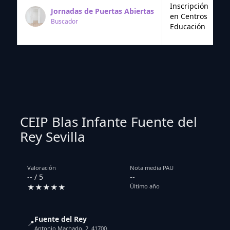
Inscripción
Jornadas de Puertas Abiertas
en Centros
Buscador
Educación
CEIP Blas Infante Fuente del
Rey Sevilla
Valoración
Nota media PAU
-- / 5
--
★★★★★
Último año
Fuente del Rey
📍
Antonio Machado, 2. 41700.