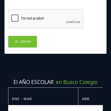
ENVIAR
El AÑO ESCOLAR
en Busco Colegio
ENE - MAR
ABR
M