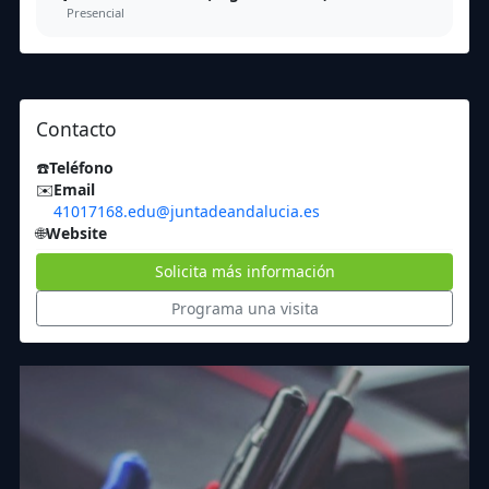
Presencial
Contacto
☎️
Teléfono
✉️
Email
41017168.edu@juntadeandalucia.es
🌐
Website
Solicita más información
Programa una visita