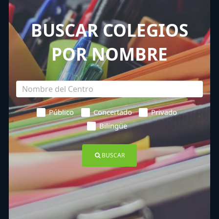
BUSCAR COLEGIOS
POR NOMBRE
Público
Concertado
Privado
Bilingüe
BUSCAR