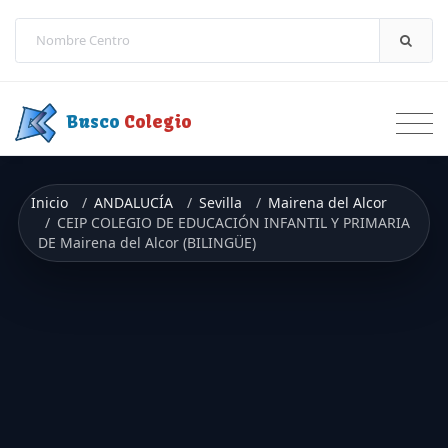
Saltar a contenido
Busco
Colegio
Inicio
ANDALUCÍA
Sevilla
Mairena del Alcor
CEIP COLEGIO DE EDUCACIÓN INFANTIL Y PRIMARIA
DE Mairena del Alcor (BILINGÜE)