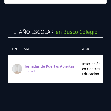
El AÑO ESCOLAR
en Busco Colegio
ENE - MAR
ABR
M
Inscripción
Jornadas de Puertas Abiertas
en Centros
Buscador
Educación