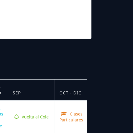
-
O
SEP
OCT - DIC
as
Clases
Vuelta al Cole
Particulares
e