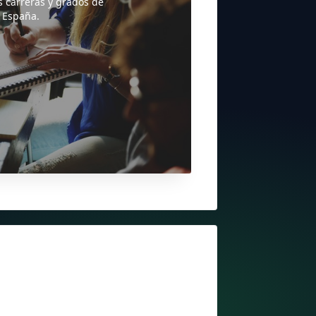
s carreras y grados de
 España.