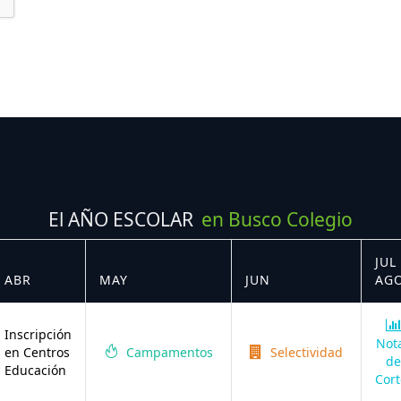
El AÑO ESCOLAR
en Busco Colegio
JUL 
ABR
MAY
JUN
AG
Inscripción
Not
en Centros
Campamentos
Selectividad
de
Educación
Cort