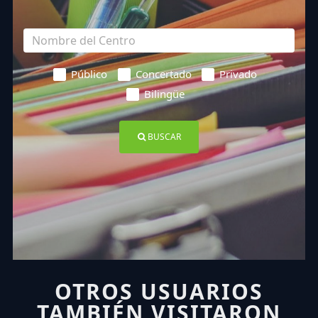
Público
Concertado
Privado
Bilingüe
BUSCAR
OTROS USUARIOS
TAMBIÉN VISITARON