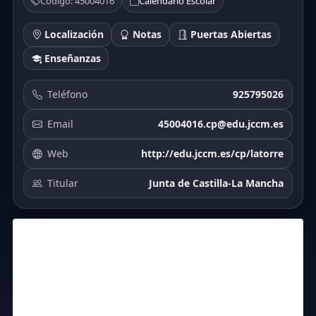
Código: 45004016
Calendario Escolar
Localización
Notas
Puertas Abiertas
Enseñanzas
Teléfono
925795026
Email
45004016.cp@edu.jccm.es
Web
http://edu.jccm.es/cp/latorre
Titular
Junta de Castilla-La Mancha