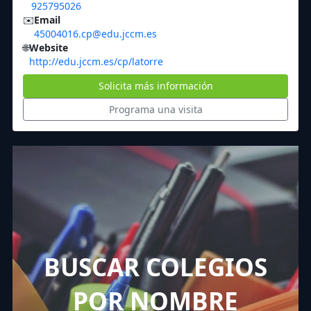
925795026
✉️
Email
45004016.cp@edu.jccm.es
🌐
Website
http://edu.jccm.es/cp/latorre
Solicita más información
Programa una visita
BUSCAR COLEGIOS
POR NOMBRE