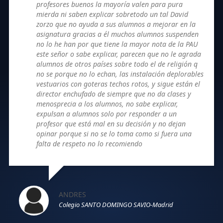
profesores buenos la mayoría valen para pura
mierda ni saben explicar sobretodo un tal David
zorzo que no ayuda a sus alumnos a mejorar en la
asignatura gracias a él muchos alumnos suspenden
no lo he han por que tiene la mayor nota de la PAU
este señor o sabe explicar, parecen que no le agrada
alumnos de otros países sobre todo el de religión q
no se porque no lo echan, las instalación deplorables
vestuarios con goteras techos rotos, y sigue están el
director enchufado de siempre que no da clases y
menosprecia a los alumnos, no sabe explicar,
expulsan a alumnos solo por responder a un
profesor que está mal en su decisión y no dejan
opinar porque si no se lo toma como si fuera una
falta de respeto no lo recomiendo
ANDRES
Colegio SANTO DOMINGO SAVIO-Madrid