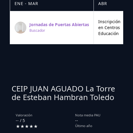
ENE - MAR
ABR
M
Inscripción
Jornadas de Puertas Abiertas
en Centros
Buscador
Educación
CEIP JUAN AGUADO La Torre
de Esteban Hambran Toledo
Valoración
Nota media PAU
-- / 5
--
★★★★★
Último año