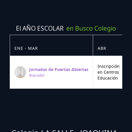
El AÑO ESCOLAR
en Busco Colegio
ENE - MAR
ABR
M
Inscripción
Jornadas de Puertas Abiertas
en Centros
Buscador
Educación