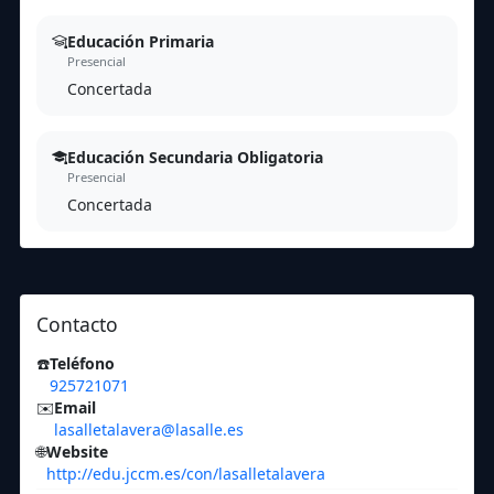
Educación Primaria
Presencial
Concertada
Educación Secundaria Obligatoria
Presencial
Concertada
Contacto
☎️
Teléfono
925721071
✉️
Email
lasalletalavera@lasalle.es
🌐
Website
http://edu.jccm.es/con/lasalletalavera