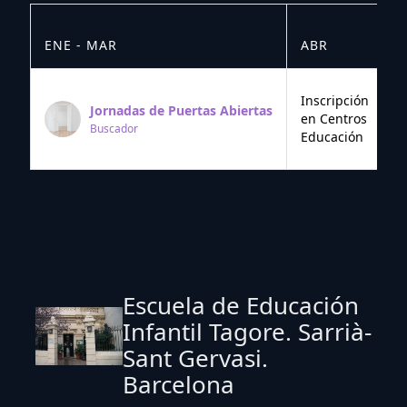
ENE - MAR
ABR
M
Inscripción
Jornadas de Puertas Abiertas
en Centros
Buscador
Educación
Escuela de Educación
Infantil Tagore. Sarrià-
Sant Gervasi.
Barcelona