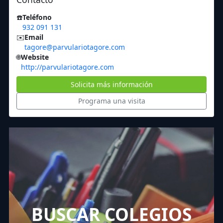
☎️
Teléfono
932 091 131
✉️
Email
tagore@parvulariotagore.com
🌐
Website
http://parvulariotagore.com
Solicita más información
Programa una visita
BUSCAR COLEGIOS