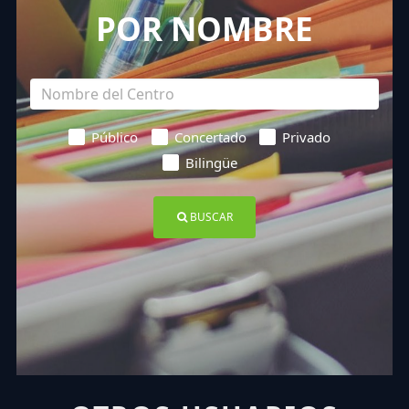
POR NOMBRE
Público
Concertado
Privado
Bilingüe
BUSCAR