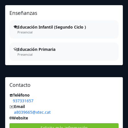
Enseñanzas
Educación Infantil (Segundo Ciclo )
Presencial
Educación Primaria
Presencial
Contacto
☎️
Teléfono
937331657
✉️
Email
a8039665@xtec.cat
🌐
Website
Solicita más información