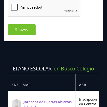
ENVIAR
El AÑO ESCOLAR
en Busco Colegio
ENE - MAR
ABR
M
Inscripción
Jornadas de Puertas Abiertas
en Centros
Buscador