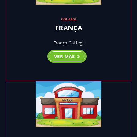
COL·LEGI
FRANÇA
França Col·legi
VER MÁS