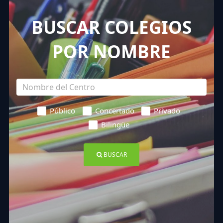
BUSCAR COLEGIOS
POR NOMBRE
Público
Concertado
Privado
Bilingüe
BUSCAR