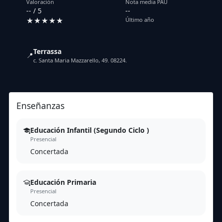
Valoración
Nota media PAU
-- / 5
--
★★★★★
Último año
Terrassa
📍
c. Santa Maria Mazzarello, 49. 08224.
Enseñanzas
Educación Infantil (Segundo Ciclo )
Presencial
Concertada
Educación Primaria
Presencial
Concertada