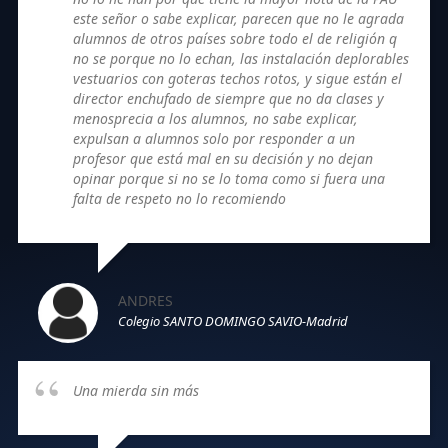
este señor o sabe explicar, parecen que no le agrada
alumnos de otros países sobre todo el de religión q
no se porque no lo echan, las instalación deplorables
vestuarios con goteras techos rotos, y sigue están el
director enchufado de siempre que no da clases y
menosprecia a los alumnos, no sabe explicar,
expulsan a alumnos solo por responder a un
profesor que está mal en su decisión y no dejan
opinar porque si no se lo toma como si fuera una
falta de respeto no lo recomiendo
ANDRES
Colegio SANTO DOMINGO SAVIO-Madrid
Una mierda sin más