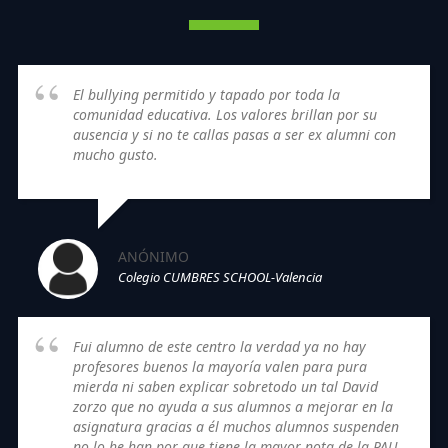
El bullying permitido y tapado por toda la
comunidad educativa. Los valores brillan por su
ausencia y si no te callas pasas a ser ex alumni con
mucho gusto.
ANÓNIMO
Colegio CUMBRES SCHOOL-Valencia
Fui alumno de este centro la verdad ya no hay
profesores buenos la mayoría valen para pura
mierda ni saben explicar sobretodo un tal David
zorzo que no ayuda a sus alumnos a mejorar en la
asignatura gracias a él muchos alumnos suspenden
no lo he han por que tiene la mayor nota de la PAU