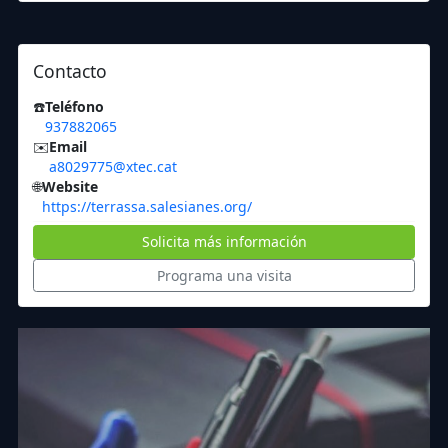
Contacto
☎️
Teléfono
937882065
✉️
Email
a8029775@xtec.cat
🌐
Website
https://terrassa.salesianes.org/
Solicita más información
Programa una visita