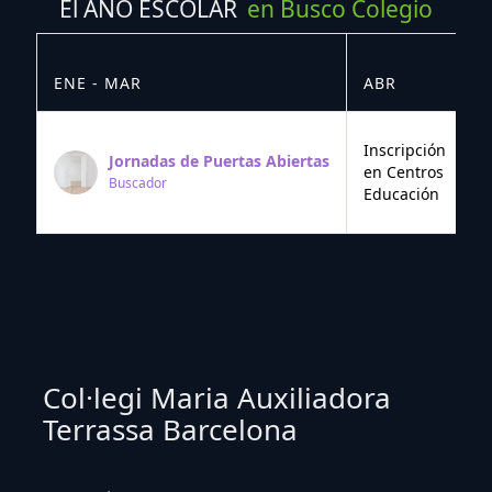
El AÑO ESCOLAR
en Busco Colegio
ENE - MAR
ABR
M
Inscripción
Jornadas de Puertas Abiertas
en Centros
Buscador
Educación
Col·legi Maria Auxiliadora
Terrassa Barcelona