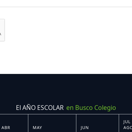
El AÑO ESCOLAR
en Busco Colegio
JUL 
ABR
MAY
JUN
AG