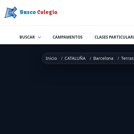
Saltar a contenido
Busco
Colegio
BUSCAR
CAMPAMENTOS
CLASES PARTICULAR
Inicio
CATALUÑA
Barcelona
Terras