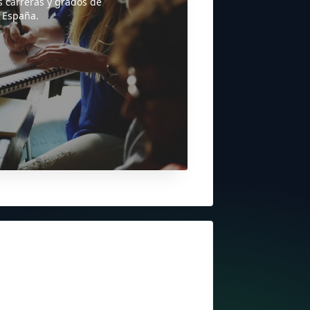
s carreras y grados de
 España.