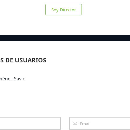
Soy Director
S DE USUARIOS
omènec Savio