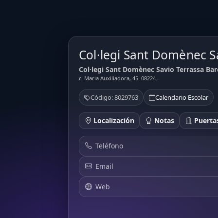
Col·legi Sant Domènec S
Col·legi Sant Domènec Savio Terrassa Bar
c. Maria Auxiliadora, 45. 08224.
Código: 8029763
Calendario Escolar
Localización
Notas
Puertas
Teléfono
Email
Web