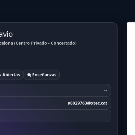
avio
celona (Centro Privado - Concertado)
 Abiertas
Enseñanzas
--
a8029763@xtec.cat
--