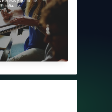
s carreras y grados de
 España.