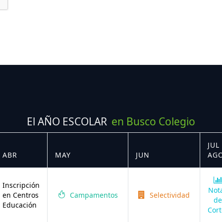
El AÑO ESCOLAR
en Busco Colegio
JUL 
ABR
MAY
JUN
AG
Inscripción
Not
en Centros
Campamentos
Selectividad
de
Educación
Cort