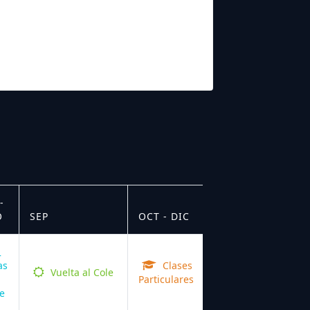
-
O
SEP
OCT - DIC
as
Clases
Vuelta al Cole
Particulares
e