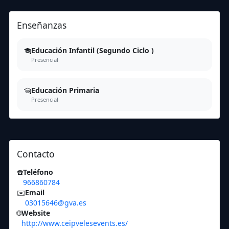
Enseñanzas
Educación Infantil (Segundo Ciclo )
Presencial
Educación Primaria
Presencial
Contacto
☎️
Teléfono
966860784
✉️
Email
03015646@gva.es
🌐
Website
http://www.ceipvelesevents.es/