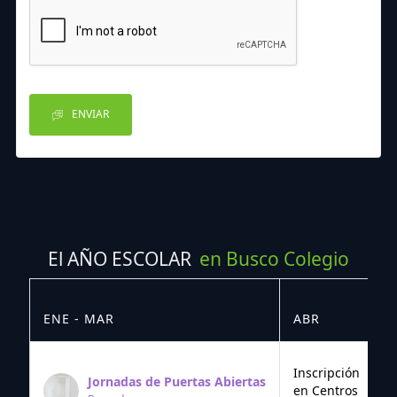
ENVIAR
El AÑO ESCOLAR
en Busco Colegio
ENE - MAR
ABR
M
Inscripción
Jornadas de Puertas Abiertas
en Centros