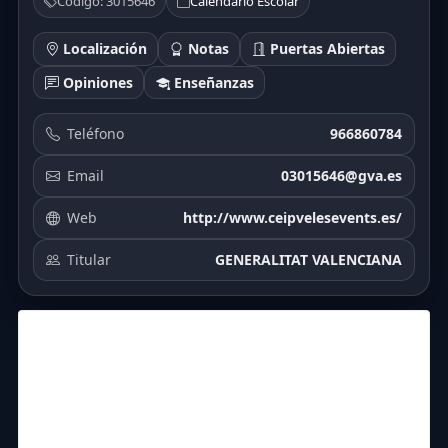
Código: 3015646
Calendario Escolar
Localización
Notas
Puertas Abiertas
Opiniones
Enseñanzas
Teléfono
966860784
Email
03015646@gva.es
Web
http://www.ceipvelesevents.es/
Titular
GENERALITAT VALENCIANA