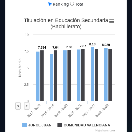
Ranking
Total
Titulación en Educación Secundaria
(Bachillerato)
10
8.13
8.029
7.87
7.68
7.634
7.64
7.5
Nota Media
5
2.5
0
2019 - 2020
2022 - 2023
2017 - 2018
2020 - 2021
2018 - 2019
2021 - 2022
<
>
JORGE JUAN
COMUNIDAD VALENCIANA
Highcharts.com