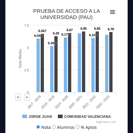
7.888
7.64
PRUEBA DE ACCESO A LA
UNIVERSIDAD (PAU)
7.5
6.85
6.85
6.78
6.67
6.567
6.29
6.173
6.107
6.044
5.206
5
Nota Media
2.5
0
2019 - 2020
2022 - 2023
2017 - 2018
2020 - 2021
2018 - 2019
2021 - 2022
<
>
JORGE JUAN
COMUNIDAD VALENCIANA
Highcharts.com
Nota
Alumnos
% Aptos