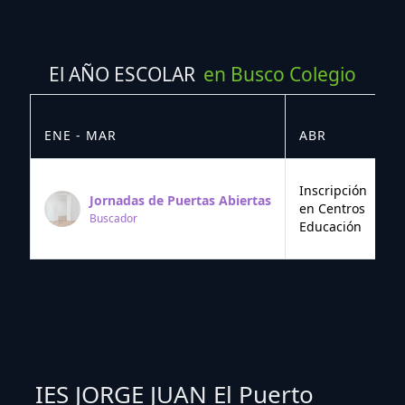
El AÑO ESCOLAR
en Busco Colegio
ENE - MAR
ABR
M
Inscripción
Jornadas de Puertas Abiertas
en Centros
Buscador
Educación
IES JORGE JUAN El Puerto