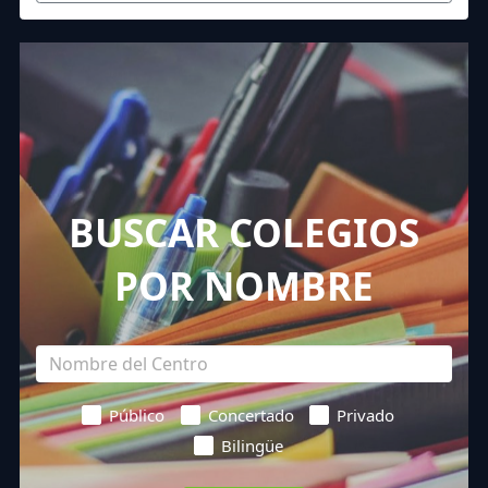
BUSCAR COLEGIOS
POR NOMBRE
Público
Concertado
Privado
Bilingüe