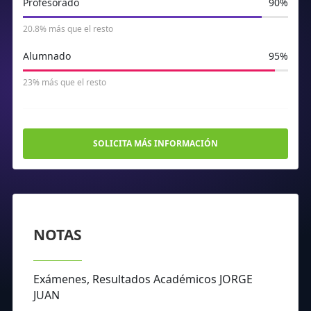
Profesorado
90%
437
259
202
294
357
20.8% más que el resto
Alumnado
95%
23% más que el resto
SOLICITA MÁS INFORMACIÓN
NOTAS
Exámenes, Resultados Académicos JORGE
JUAN