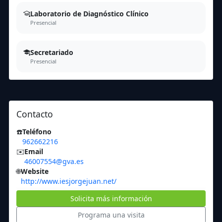
Laboratorio de Diagnóstico Clínico
Presencial
Secretariado
Presencial
Contacto
☎️
Teléfono
962662216
✉️
Email
46007554@gva.es
🌐
Website
http://www.iesjorgejuan.net/
Solicita más información
Programa una visita