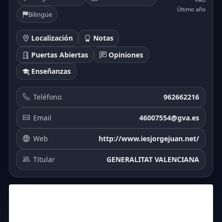
Último año
Bilingüe
Localización
Notas
Puertas Abiertas
Opiniones
Enseñanzas
Teléfono
962662216
Email
46007554@gva.es
Web
http://www.iesjorgejuan.net/
Titular
GENERALITAT VALENCIANA
5.145
5.96
6.447
6.5
6.53