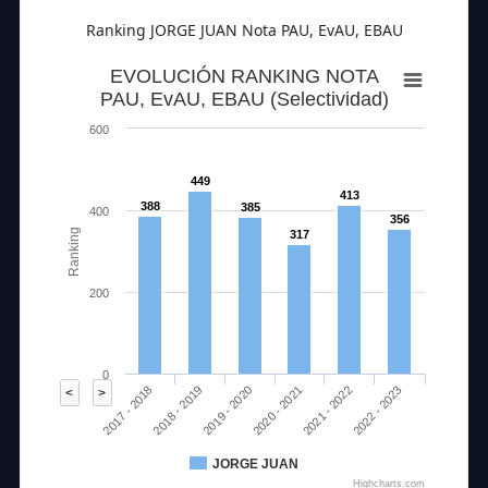
Ranking JORGE JUAN Nota PAU, EvAU, EBAU
EVOLUCIÓN RANKING NOTA
PAU, EvAU, EBAU (Selectividad)
600
449
413
388
385
400
356
Ranking
317
200
0
2019 - 2020
2022 - 2023
2017 - 2018
2020 - 2021
2018 - 2019
2021 - 2022
<
>
JORGE JUAN
Highcharts.com