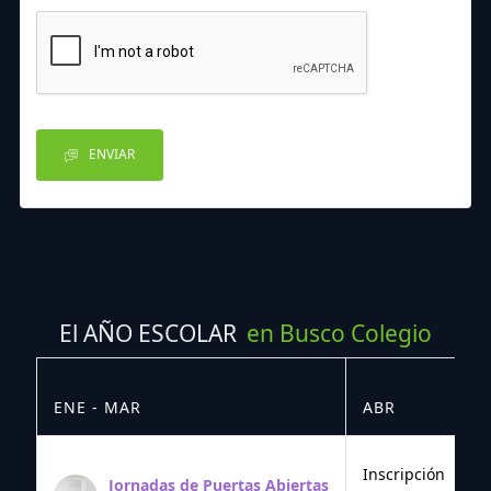
ENVIAR
El AÑO ESCOLAR
en Busco Colegio
ENE - MAR
ABR
M
Inscripción
Jornadas de Puertas Abiertas