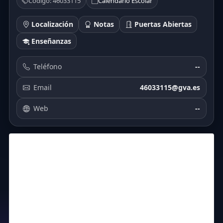
Código: 46033115
Calendario Escolar
Localización
Notas
Puertas Abiertas
Enseñanzas
Teléfono
--
Email
46033115@gva.es
Web
--