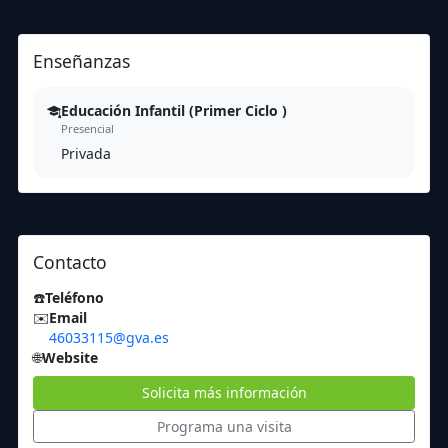
Enseñanzas
Educación Infantil (Primer Ciclo )
Presencial
Privada
Contacto
☎️
Teléfono
✉️
Email
46033115@gva.es
🌐
Website
Solicita más información
Programa una visita