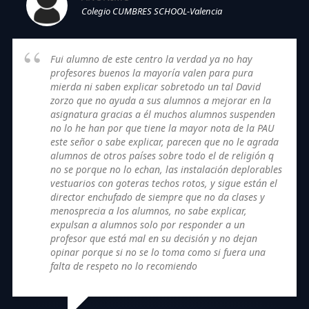
Colegio CUMBRES SCHOOL-Valencia
Fui alumno de este centro la verdad ya no hay
profesores buenos la mayoría valen para pura
mierda ni saben explicar sobretodo un tal David
zorzo que no ayuda a sus alumnos a mejorar en la
asignatura gracias a él muchos alumnos suspenden
no lo he han por que tiene la mayor nota de la PAU
este señor o sabe explicar, parecen que no le agrada
alumnos de otros países sobre todo el de religión q
no se porque no lo echan, las instalación deplorables
vestuarios con goteras techos rotos, y sigue están el
director enchufado de siempre que no da clases y
menosprecia a los alumnos, no sabe explicar,
expulsan a alumnos solo por responder a un
profesor que está mal en su decisión y no dejan
opinar porque si no se lo toma como si fuera una
falta de respeto no lo recomiendo