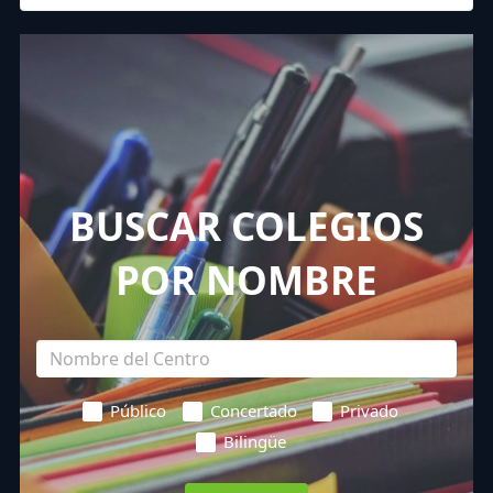
BUSCAR COLEGIOS
POR NOMBRE
Público
Concertado
Privado
Bilingüe