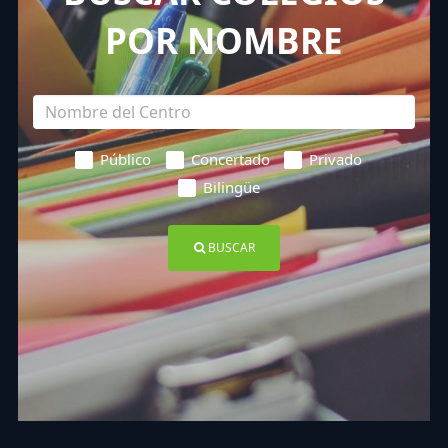
POR NOMBRE
Público
Concertado
Privado
Bilingüe
BUSCAR