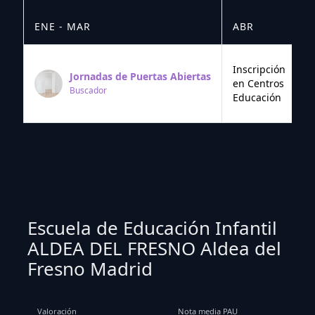
ENE - MAR
ABR
M
Inscripción
Jornadas de Puertas Abiertas
en Centros
Buscador
Educación
Escuela de Educación Infantil
ALDEA DEL FRESNO Aldea del
Fresno Madrid
Valoración
Nota media PAU