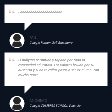
Paaaaaaaaaaaaaaaaaaaan
PAN
Colegio Ramon Llull-Barcelona
El bullying permitido y tapado por toda la
comunidad educativa. Los valores brillan por su
ausencia y si no te callas pasas a ser ex alumni con
mucho gusto.
ANÓNIMO
Colegio CUMBRES SCHOOL-Valencia