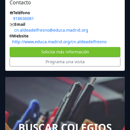
Contacto
☎️
Teléfono
918636081
✉️
Email
cn.aldeadelfresno@educa.madrid.org
🌐
Website
http://www.educa.madrid.org/cn.aldeadelfresno
Solicita más información
Programa una visita
BUSCAR COLEGIOS