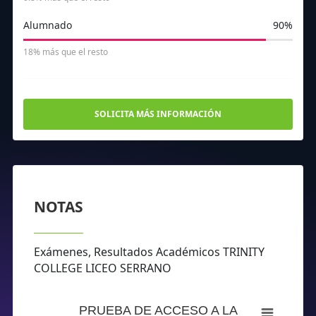
58
136
4
142
5
13
273
34
Alumnado
90%
18% más que el resto
SOLICITA MÁS INFORMACIÓN
NOTAS
Exámenes, Resultados Académicos TRINITY
COLLEGE LICEO SERRANO
PRUEBA DE ACCESO A LA