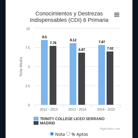
Conocimientos y Destrezas
Indispensables (CDI) 6 Primaria
10
8.5
8.12
7.87
7.76
7.5
7.02
6.87
Nota Media
5
2.5
0
2012 - 2013
2013 - 2014
2014 - 2015
TRINITY COLLEGE LICEO SERRANO
MADRID
Highcharts.com
Nota
% Aptos