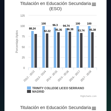
Titulación en Educación Secundaria
(ESO)
125
100
100
100
96.3
94.74
100
88.24
86.38
85.35
85.38
83.74
82.22
Porcentaje Aptos
75
50
25
0
2014 - 2015
2017 - 2018
2012 - 2013
2015 - 2016
2013 - 2014
2016 - 2017
TRINITY COLLEGE LICEO SERRANO
MADRID
Highcharts.com
Titulación en Educación Secundaria