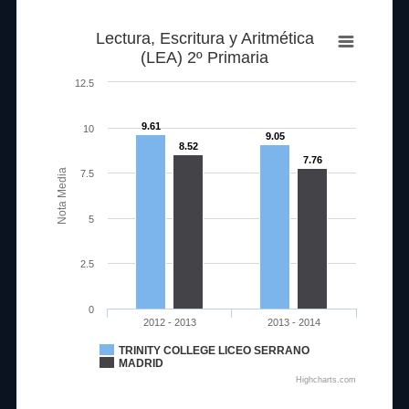
Lectura, Escritura y Aritmética
(LEA) 2º Primaria
12.5
9.61
10
9.05
8.52
7.76
Nota Media
7.5
5
2.5
0
2012 - 2013
2013 - 2014
TRINITY COLLEGE LICEO SERRANO
MADRID
Highcharts.com