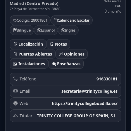
Nota media
Madrid (Centro Privado)
PAU
C/ Playa de Formentor s/n. 28660.
Último año
Código: 28001861
Calendario Escolar
Bilingüe
Español
Inglés
Localización
Notas
Puertas Abiertas
Opiniones
Instalaciones
Enseñanzas
Teléfono
916330181
Email
secretaria@trinitycollege.es
Web
https://trinitycollegeboadilla.es/
Titular
TRINITY COLLEGE GROUP OF SPAIN, S.L.