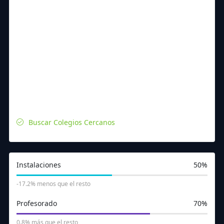
Buscar Colegios Cercanos
Instalaciones
50%
-17.2% menos que el resto
Profesorado
70%
0.8% más que el resto