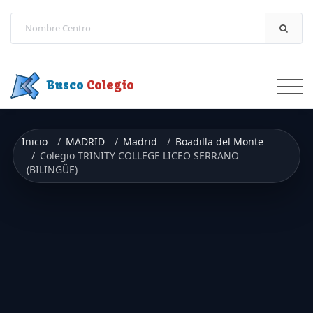
Saltar a contenido
Busco
Colegio
Inicio
MADRID
Madrid
Boadilla del Monte
Colegio TRINITY COLLEGE LICEO SERRANO
(BILINGÜE)