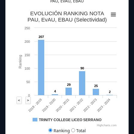
PAU, EvAU, EBAU
EVOLUCIÓN RANKING NOTA
PAU, EvAU, EBAU (Selectividad)
250
207
200
150
Ranking
90
100
50
29
25
4
2
0
2020 - 2021
2023 - 2024
2018 - 2019
2021 - 2022
2019 - 2020
2022 - 2023
<
>
TRINITY COLLEGE LICEO SERRANO
Highcharts.com
Ranking
Total